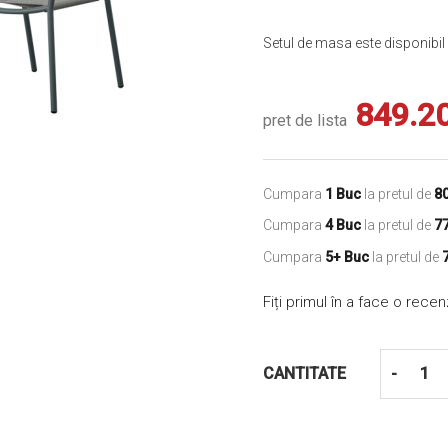
Setul de masa este disponibil 
849.2
pret de lista
Cumpara
1 Buc
la pretul de
8
Cumpara
4 Buc
la pretul de
7
Cumpara
5+ Buc
la pretul de
Fiți primul în a face o rece
CANTITATE
-