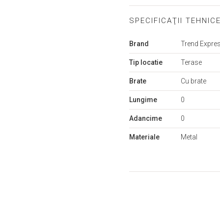
SPECIFICAŢII TEHNIC
Mai
Brand
Trend Expre
multe
informații
Tip locatie
Terase
Brate
Cu brate
Lungime
0
Adancime
0
Materiale
Metal