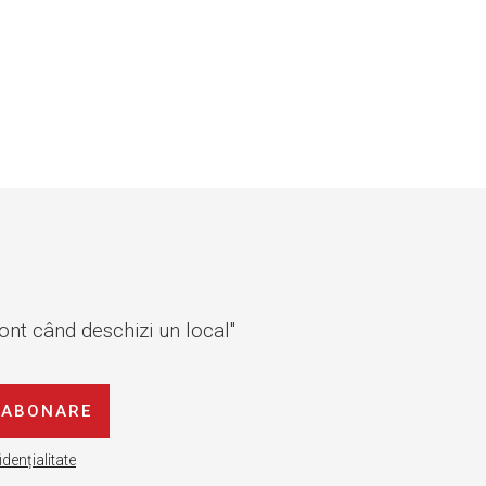
cont când deschizi un local"
ABONARE
idențialitate