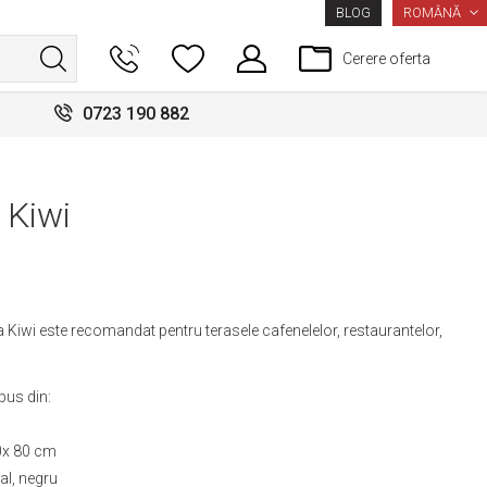
LIMBA
ROMÂNĂ
BLOG
Cerere oferta
0723 190 882
 Kiwi
a Kiwi este recomandat pentru terasele cafenelelor, restaurantelor,
pus din:
0x 80 cm
l, negru