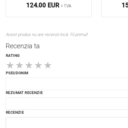
124.00 EUR
1
+ TVA
Acest produs nu are recenzii încă. Fii primul!
Recenzia ta
RATING
★
★
★
★
★
PSEUDONIM
REZUMAT RECENZIE
RECENZIE