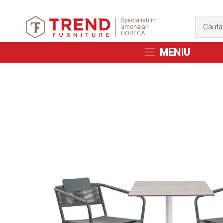
Specialisti in
amenajari
HORECA
MENIU
Skip
to
the
end
of
the
images
gallery