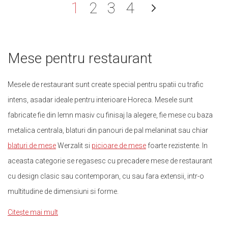
în acest moment citiți p
Pagină
Pagină
Pagină
Pagină
Urmator
1
2
3
4
Pagină
Mese pentru restaurant
Mesele de restaurant sunt create special pentru spatii cu trafic
intens, asadar ideale pentru interioare Horeca. Mesele sunt
fabricate fie din lemn masiv cu finisaj la alegere, fie mese cu baza
metalica centrala, blaturi din panouri de pal melaninat sau chiar
blaturi de mese
Werzalit si
picioare de mese
foarte rezistente. In
aceasta categorie se regasesc cu precadere mese de restaurant
cu design clasic sau contemporan, cu sau fara extensii, intr-o
multitudine de dimensiuni si forme.
Citește mai mult