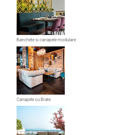
Banchete si canapele modulare
Canapele cu Brate