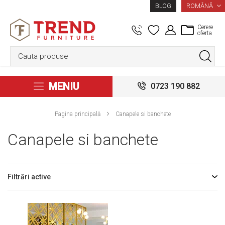
LIMBA
ROMÂNĂ
BLOG
Cerere
oferta
MENIU
0723 190 882
Pagina principală
Canapele si banchete
Canapele si banchete
Filtrări active