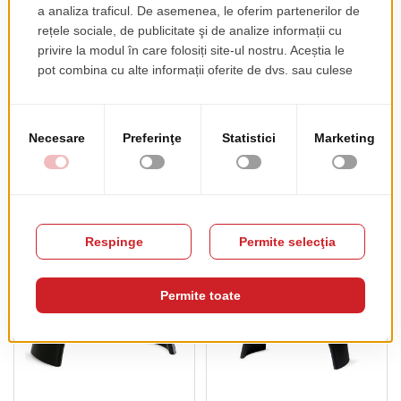
Canapea Plus Air 636
Canapea Blossy 1553
pret de lista
819.00 EUR
+ TVA