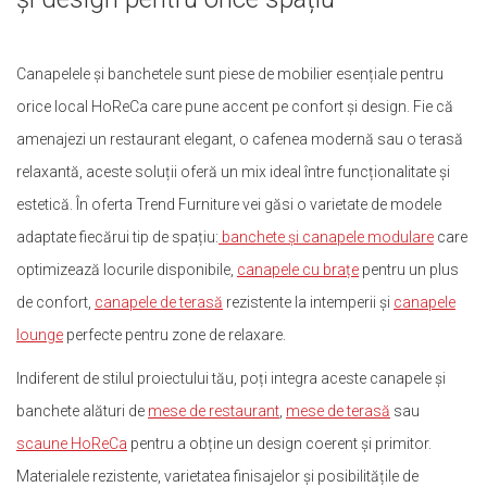
Canapelele și banchetele sunt piese de mobilier esențiale pentru
orice local HoReCa care pune accent pe confort și design. Fie că
amenajezi un restaurant elegant, o cafenea modernă sau o terasă
relaxantă, aceste soluții oferă un mix ideal între funcționalitate și
estetică. În oferta Trend Furniture vei găsi o varietate de modele
adaptate fiecărui tip de spațiu:
banchete și canapele modulare
care
optimizează locurile disponibile,
canapele cu brațe
pentru un plus
de confort,
canapele de terasă
rezistente la intemperii și
canapele
lounge
perfecte pentru zone de relaxare.
Indiferent de stilul proiectului tău, poți integra aceste canapele și
banchete alături de
mese de restaurant
,
mese de terasă
sau
scaune HoReCa
pentru a obține un design coerent și primitor.
Materialele rezistente, varietatea finisajelor și posibilitățile de