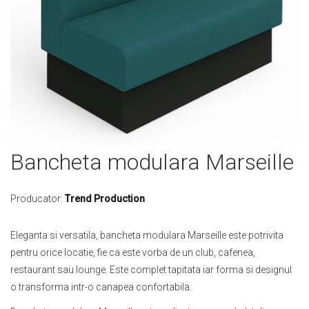
Skip
Bancheta modulara Marseille
to
the
beginning
Producator:
Trend Production
of
the
Eleganta si versatila, bancheta modulara Marseille este potrivita
images
pentru orice locatie, fie ca este vorba de un club, cafenea,
gallery
restaurant sau lounge. Este complet tapitata iar forma si designul
o transforma intr-o canapea confortabila.