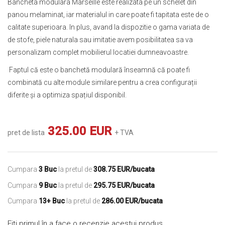
Bancheta modulara Marseille este realizata pe un schelet din
panou melaminat, iar materialul in care poate fi tapitata este de o
calitate superioara. In plus, avand la dispozitie o gama variata de
de stofe, piele naturala sau imitatie avem posibilitatea sa va
personalizam complet mobilierul locatiei dumneavoastre.
Faptul că este o banchetă modulară înseamnă că poate fi
combinată cu alte module similare pentru a crea configurații
diferite și a optimiza spațiul disponibil.
325.00 EUR
pret de lista
+ TVA
Cumpara
3 Buc
la pretul de
308.75 EUR/bucata
Cumpara
9 Buc
la pretul de
295.75 EUR/bucata
Cumpara
13+ Buc
la pretul de
286.00 EUR/bucata
Fiți primul în a face o recenzie acestui produs