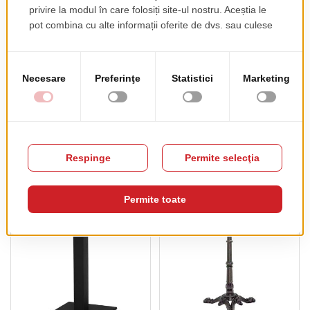
Picior De Masa
Picior De Masa Dublin
Cardiff Patrat
Rotund
pret de lista
pret de lista
85.00 EUR
80.00 EUR
+ TVA
+ TVA