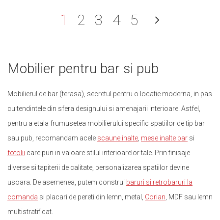
în acest moment citiți pag
Pagină
Pagină
Pagină
Pagină
Pagină
Urmato
1
2
3
4
5
Pagină
Mobilier pentru bar si pub
Mobilierul de bar (terasa), secretul pentru o locatie moderna, in pas
cu tendintele din sfera designului si amenajarii interioare. Astfel,
pentru a etala frumusetea mobilierului specific spatiilor de tip bar
sau pub, recomandam acele
scaune inalte
,
mese inalte bar
si
fotolii
care pun in valoare stilul interioarelor tale. Prin finisaje
diverse si tapiterii de calitate, personalizarea spatiilor devine
usoara. De asemenea, putem construi
baruri si retrobaruri la
comanda
si placari de pereti din lemn, metal,
Corian
, MDF sau lemn
multistratificat.