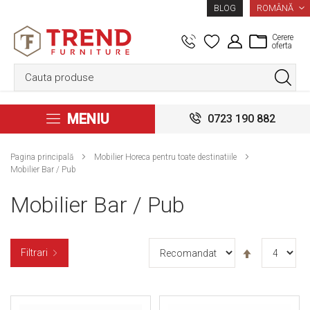
LIMBA
ROMÂNĂ
BLOG
Cerere
oferta
MENIU
0723 190 882
Pagina principală
Mobilier Horeca pentru toate destinatiile
Mobilier Bar / Pub
Mobilier Bar / Pub
Setați
Filtrari
descendent