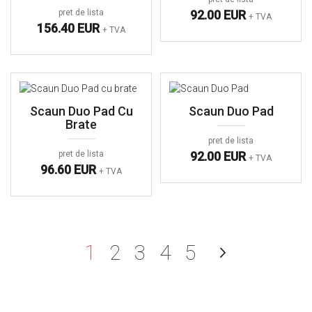
pret de lista
92.00 EUR
+ TVA
156.40 EUR
+ TVA
Scaun Duo Pad Cu
Scaun Duo Pad
Brate
pret de lista
pret de lista
92.00 EUR
+ TVA
96.60 EUR
+ TVA
în acest moment citiți pag
Pagină
Pagină
Pagină
Pagină
Pagină
Urmato
1
2
3
4
5
Pagină