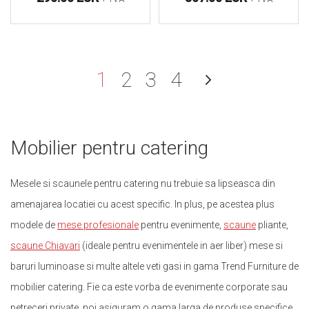
în acest moment citiți p
Pagină
Pagină
Pagină
Pagină
Urmator
1
2
3
4
Pagină
Mobilier pentru catering
Mesele si scaunele pentru catering nu trebuie sa lipseasca din
amenajarea locatiei cu acest specific. In plus, pe acestea plus
modele de
mese profesionale
pentru evenimente,
scaune
pliante,
scaune Chiavari
(ideale pentru evenimentele in aer liber) mese si
baruri luminoase si multe altele veti gasi in gama Trend Furniture de
mobilier catering. Fie ca este vorba de evenimente corporate sau
petreceri private, noi asiguram o gama larga de produse specifice