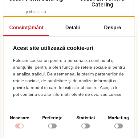
Catering
pret de lista
47.50 EUR
pret de lista
+ TVA
79.00 EUR
+ TVA
Scaun Bit Antracit
Scaun Melody Cu
Catering
Brate Catering
pret de lista
pret de lista
79.00 EUR
588.00 EUR
+ TVA
+ TVA
Scaun Eva-P Knitted
Scaun Eva P Catering
Catering
pret de lista