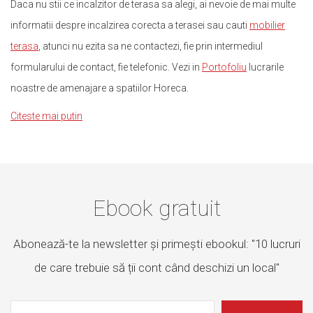
Daca nu stii ce incalzitor de terasa sa alegi, ai nevoie de mai multe
informatii despre incalzirea corecta a terasei sau cauti
mobilier
terasa
, atunci nu ezita sa ne contactezi, fie prin intermediul
formularului de contact, fie telefonic. Vezi in
Portofoliu
lucrarile
noastre de amenajare a spatiilor Horeca.
Citeste mai putin
Ebook gratuit
Abonează-te la newsletter și primești ebookul: "10 lucruri
de care trebuie să ții cont când deschizi un local"