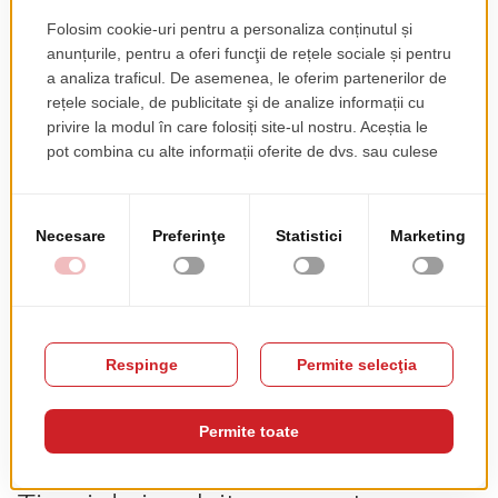
de incalzire pentru terasele exterioare ale restaurantelor,
cafenelelor, barurilor sau ale gradinilor de vara. Incalzitoarele
asigura confortul clientilor, protejandu-i de frig, prelungesc
folosirea terasei chiar si in zilele cand temperaturile sunt foarte
scazute si creeaza o ambianta intima, placuta, care indeamna
clientii sa revina.
Inainte de a alege un incalzitor de terasa trebuie sa iti pui mai multe
intrebari:
Ce suprafata am de incalzit?
Care sunt conditiile meteo in zona mea?
Cat de des voi muta incalzitorul de terasa?
De ce sisteme de siguranta am nevoie?