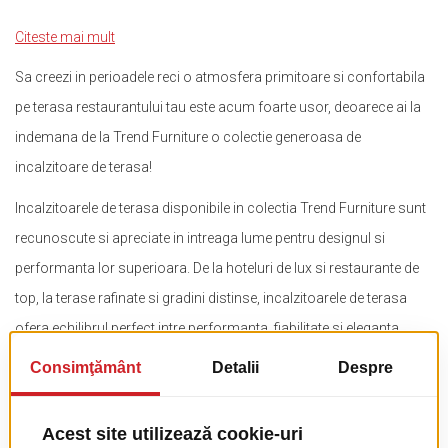
Citeste mai mult
Sa creezi in perioadele reci o atmosfera primitoare si confortabila
pe terasa restaurantului tau este acum foarte usor, deoarece ai la
indemana de la Trend Furniture o colectie generoasa de
incalzitoare de terasa!
Incalzitoarele de terasa disponibile in colectia Trend Furniture sunt
recunoscute si apreciate in intreaga lume pentru designul si
performanta lor superioara. De la hoteluri de lux si restaurante de
top, la terase rafinate si gradini distinse, incalzitoarele de terasa
ofera echilibrul perfect intre performanta, fiabilitate si eleganta.
Ce sunt incalzitoarele de terasa?
Incalzitoarele pentru terasa sunt o modalitate moderna si eficienta