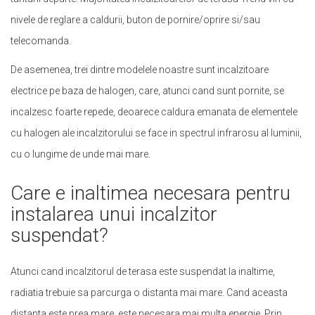
nivele de reglare a caldurii, buton de pornire/oprire si/sau
telecomanda.
De asemenea, trei dintre modelele noastre sunt incalzitoare
electrice pe baza de halogen, care, atunci cand sunt pornite, se
incalzesc foarte repede, deoarece caldura emanata de elementele
cu halogen ale incalzitorului se face in spectrul infrarosu al luminii,
cu o lungime de unde mai mare.
Care e inaltimea necesara pentru
instalarea unui incalzitor
suspendat?
Atunci cand incalzitorul de terasa este suspendat la inaltime,
radiatia trebuie sa parcurga o distanta mai mare. Cand aceasta
distanta este prea mare, este necesara mai multa energie. Prin