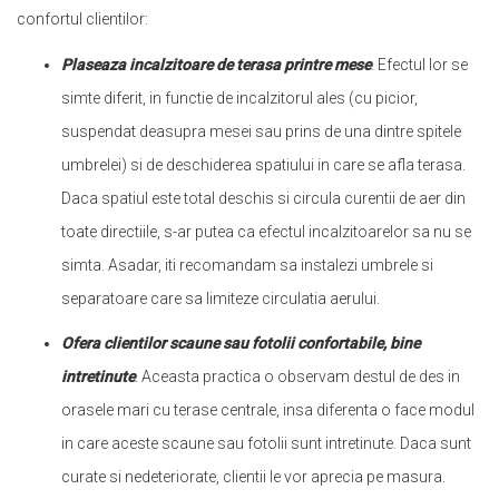
confortul clientilor:
Plaseaza incalzitoare de terasa printre mese
. Efectul lor se
simte diferit, in functie de incalzitorul ales (cu picior,
suspendat deasupra mesei sau prins de una dintre spitele
umbrelei) si de deschiderea spatiului in care se afla terasa.
Daca spatiul este total deschis si circula curentii de aer din
toate directiile, s-ar putea ca efectul incalzitoarelor sa nu se
simta. Asadar, iti recomandam sa instalezi umbrele si
separatoare care sa limiteze circulatia aerului.
Ofera clientilor scaune sau fotolii confortabile, bine
intretinute
. Aceasta practica o observam destul de des in
orasele mari cu terase centrale, insa diferenta o face modul
in care aceste scaune sau fotolii sunt intretinute. Daca sunt
curate si nedeteriorate, clientii le vor aprecia pe masura.