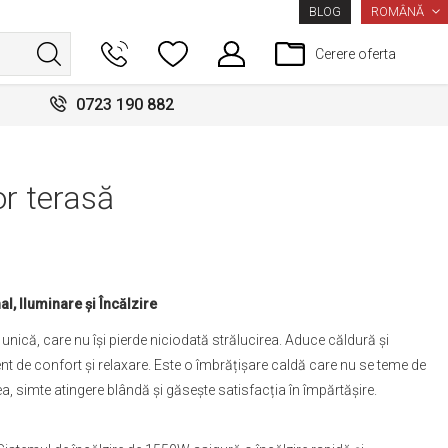
LIMBA
ROMÂNĂ
BLOG
Cerere oferta
0723 190 882
or terasă
l, Iluminare și Încălzire
unică, care nu își pierde niciodată strălucirea. Aduce căldură și
nt de confort și relaxare. Este o îmbrățișare caldă care nu se teme de
ea, simte atingere blândă și găsește satisfacția în împărtășire.