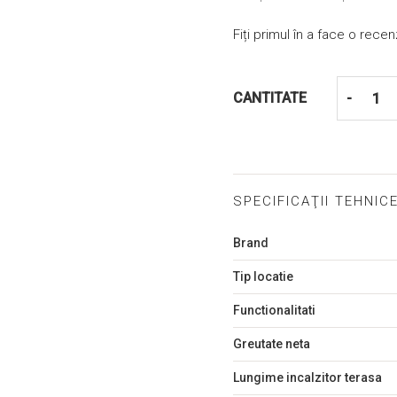
Fiți primul în a face o rece
CANTITATE
-
SPECIFICAŢII TEHNIC
Mai
Brand
multe
informații
Tip locatie
Functionalitati
Greutate neta
Lungime incalzitor terasa