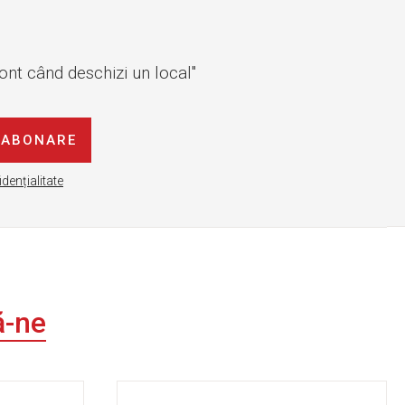
cont când deschizi un local"
ABONARE
idențialitate
ă-ne