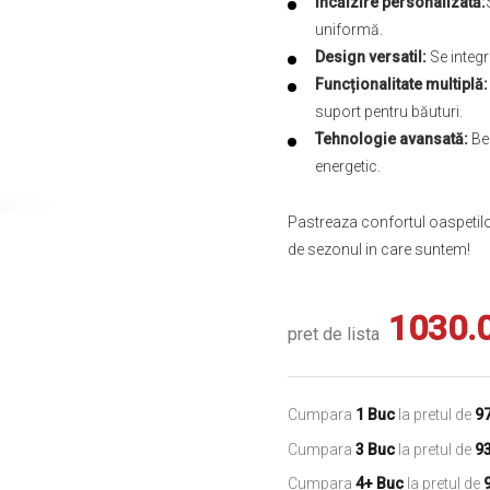
Încălzire personalizată:
uniformă.
Design versatil:
Se integre
Funcționalitate multiplă:
suport pentru băuturi.
Tehnologie avansată:
Ben
energetic.
Pastreaza confortul oaspetilor 
de sezonul in care suntem!
1030.
pret de lista
Cumpara
1 Buc
la pretul de
9
Cumpara
3 Buc
la pretul de
9
Cumpara
4+ Buc
la pretul de