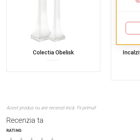
Colectia Obelisk
Incalz
Acest produs nu are recenzii încă. Fii primul!
Recenzia ta
RATING