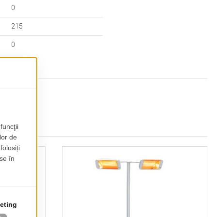
0
215
0