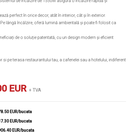
Sistemul de încălzire de 1550W asigură o încălzire rapidă și
ază perfect în orice decor, atât în interior, cât și în exterior.
Pe lângă încălzire, oferă lumină ambientală și poate fi folosit ca
eficiați de o soluție patentată, cu un design modern și eficient
si pe terasa restaurantului tau, a cafenelei sau a hotelului, indiferent
00 EUR
+ TVA
78.50 EUR/bucata
37.30 EUR/bucata
906.40 EUR/bucata