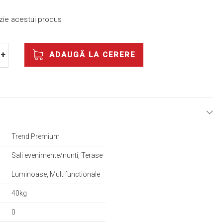
nzie acestui produs
ADAUGĂ LA CERERE
+
E
Trend Premium
Sali evenimente/nunti, Terase
Luminoase, Multifunctionale
40kg
0