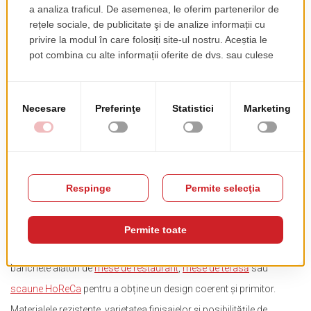
și design pentru orice spațiu
Canapelele și banchetele sunt piese de mobilier esențiale pentru
orice local HoReCa care pune accent pe confort și design. Fie că
amenajezi un restaurant elegant, o cafenea modernă sau o terasă
relaxantă, aceste soluții oferă un mix ideal între funcționalitate și
estetică. În oferta Trend Furniture vei găsi o varietate de modele
adaptate fiecărui tip de spațiu:
banchete și canapele modulare
care
optimizează locurile disponibile,
canapele cu brațe
pentru un plus
de confort,
canapele de terasă
rezistente la intemperii și
canapele
lounge
perfecte pentru zone de relaxare.
Indiferent de stilul proiectului tău, poți integra aceste canapele și
banchete alături de
mese de restaurant
,
mese de terasă
sau
scaune HoReCa
pentru a obține un design coerent și primitor.
Materialele rezistente, varietatea finisajelor și posibilitățile de