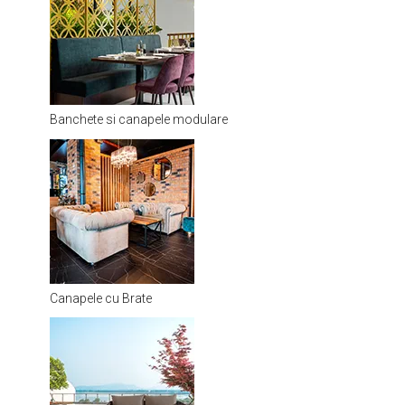
Banchete si canapele modulare
Canapele cu Brate