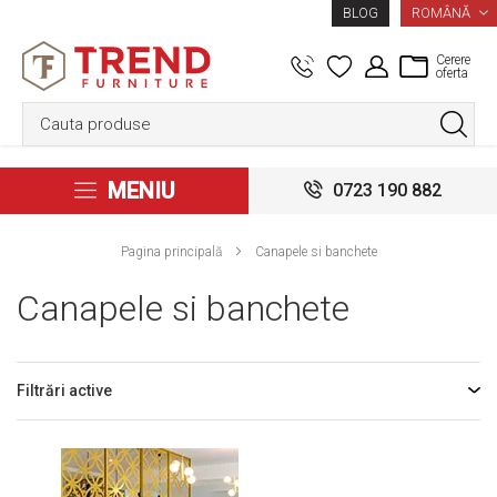
LIMBA
ROMÂNĂ
BLOG
Cerere
oferta
MENIU
0723 190 882
Pagina principală
Canapele si banchete
Canapele si banchete
Filtrări active