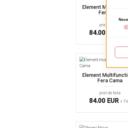
Element Multifuncti
Fera Orot
pret de lista
84.00 EUR
+ T
Element Multifuncti
Fera Cama
pret de lista
84.00 EUR
+ T