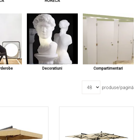
CA
HORECA
rderobe
Decoratiuni
Compartimentari
produse/pagină