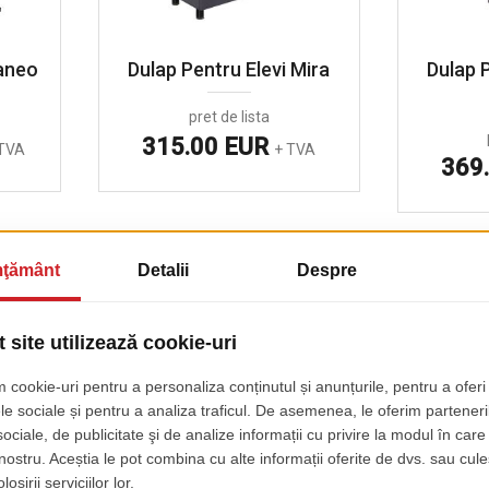
aneo
Dulap Pentru Elevi Mira
Dulap 
pret de lista
315.00 EUR
TVA
+ TVA
369
Element Multifunctional
Element
Fera Jago
pret de lista
84.00 EUR
84.
+ TVA