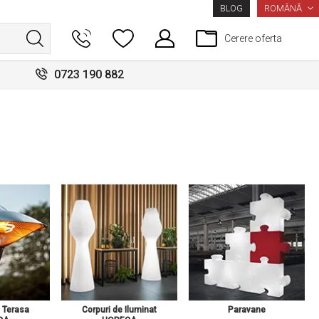
LIMBA
ROMÂNĂ
BLOG
Cerere oferta
0723 190 882
e Terasa
Corpuri de Iluminat
Paravane