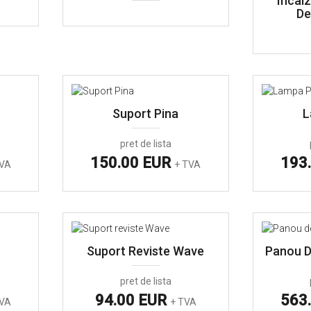
Incalz
De
n
Suport Pina
L
pret de lista
150.00 EUR
193
TVA
+ TVA
Suport Reviste Wave
Panou D
pret de lista
94.00 EUR
563
TVA
+ TVA