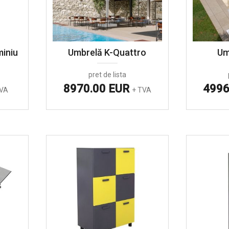
iniu
Umbrelă K-Quattro
Um
pret de lista
8970.00 EUR
4996
TVA
+ TVA