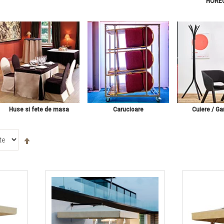
HORE
Huse si fete de masa
Carucioare
Cuiere / Ga
Setați
descendent