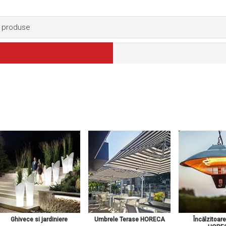
Ghivece si jardiniere
Umbrele Terase HORECA
Încălzitoar