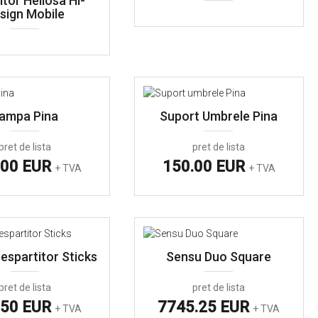
itor Heliosa Hi-
sign Mobile
ampa Pina
Suport Umbrele Pina
pret de lista
pret de lista
.00 EUR
150.00 EUR
+ TVA
+ TVA
espartitor Sticks
Sensu Duo Square
pret de lista
pret de lista
.50 EUR
7745.25 EUR
+ TVA
+ TVA