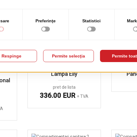
onal
VA
Lampa Elly
Pan
onal
pret de lista
336.00 EUR
+ TVA
VA