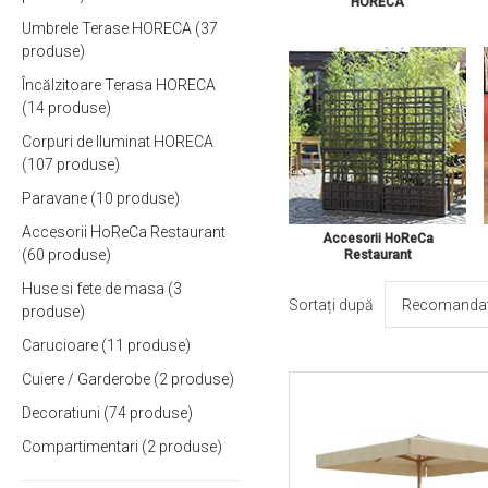
HORECA
Umbrele Terase HORECA
37
produse
Încălzitoare Terasa HORECA
14
produse
Corpuri de Iluminat HORECA
107
produse
Paravane
10
produse
Accesorii HoReCa Restaurant
Accesorii HoReCa
60
produse
Restaurant
Huse si fete de masa
3
Sortați după
produse
Carucioare
11
produse
Cuiere / Garderobe
2
produse
Decoratiuni
74
produse
Compartimentari
2
produse