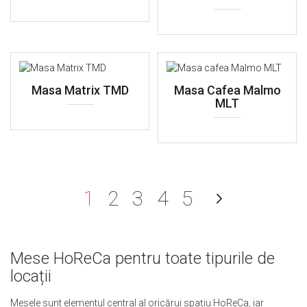
Masa Matrix TMD
Masa Cafea Malmo
MLT
în acest moment citiți pag
Pagină
Pagină
Pagină
Pagină
Pagină
Urmato
1
2
3
4
5
Pagină
Mese HoReCa pentru toate tipurile de
locații
Mesele sunt elementul central al oricărui spațiu HoReCa, iar