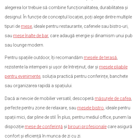
alegerea lor trebuie să combine funcționalitatea, durabilitatea și
designul. În funcție de conceptul locației, poți alege dintre multiple
tipuri de
mese
, ideale pentru restaurante, cafenele sau bistro-uri,
sau
mese înalte de bar
, care adaugă energie și dinamism unui pub
sau lounge modern.
Pentru spațiile outdoor, îți recomandăm
mesele de terasă
,
rezistente la intemperii și ușor de întreținut, dar și
mesele pliabile
pentru evenimente
, soluția practică pentru conferințe, banchete
sau organizarea rapidă a spațiului.
Dacă ai nevoie de mobilier versatil, descoperă
măsuțele de cafea
,
perfecte pentru zone de relaxare, sau
mesele bistro
, ideale pentru
spații mici, dar pline de stil. În plus, pentru mediul office, punem la
dispoziție
mese de conferință
și
birouri profesionale
care asigură
confort și eficiență în munca de zi cu zi.