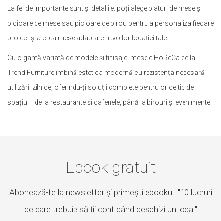
La fel de importante sunt și detaliile: poți alege blaturi de mese și
picioare de mese sau picioare de birou pentru a personaliza fiecare
proiect și a crea mese adaptate nevoilor locației tale.
Cu o gamă variată de modele și finisaje, mesele HoReCa de la
Trend Furniture îmbină estetica modernă cu rezistența necesară
utilizării zilnice, oferindu-ți soluții complete pentru orice tip de
spațiu – de la restaurante și cafenele, până la birouri și evenimente.
Ebook gratuit
Abonează-te la newsletter și primești ebookul: "10 lucruri
de care trebuie să ții cont când deschizi un local"