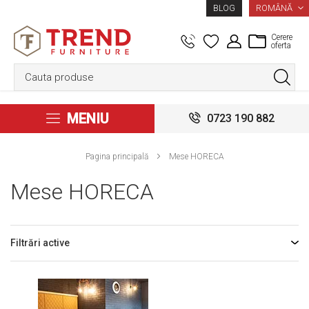
LIMBA
ROMÂNĂ
BLOG
Cerere
oferta
MENIU
0723 190 882
Pagina principală
Mese HORECA
Mese HORECA
Filtrări active