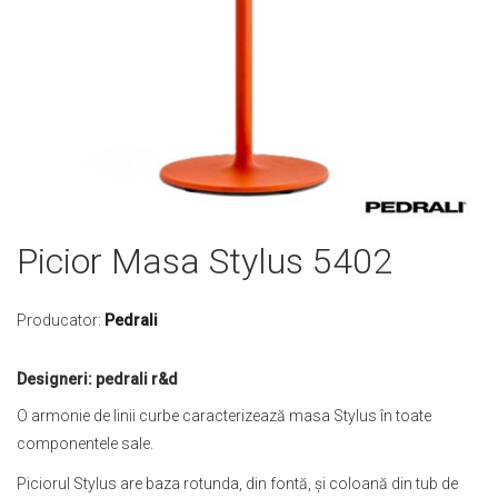
Skip
Picior Masa Stylus 5402
to
the
beginning
Producator:
Pedrali
of
the
Designeri: pedrali r&d
images
gallery
O armonie de linii curbe caracterizează masa Stylus în toate
componentele sale.
Piciorul Stylus are baza rotunda, din fontă, și coloană din tub de