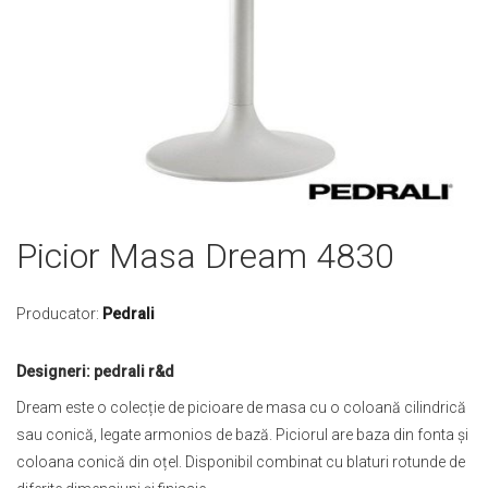
Skip
Picior Masa Dream 4830
to
the
beginning
Producator:
Pedrali
of
the
Designeri: pedrali r&d
images
gallery
Dream este o colecție de picioare de masa cu o coloană cilindrică
sau conică, legate armonios de bază. Piciorul are baza din fonta și
coloana conică din oțel. Disponibil combinat cu blaturi rotunde de