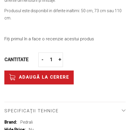
diferite dimensiuni și finisaje.
Produsul este disponibil in diferite inaltimi: 50 cm, 73 cm sau 110
cm.
Fiți primul în a face o recenzie acestui produs
CANTITATE
-
+
ADAUGĂ LA CERERE
SPECIFICAŢII TEHNICE
Mai
Pedrali
multe
Nu