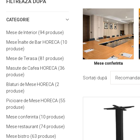
FILTREAZĂ DUPĂ
CATEGORIE
Mese de Interior
94
produse
Mese Înalte de Bar HORECA
10
produse
Mese de Terasa
81
produse
Mese conferinta
Masute de Cafea HORECA
36
produse
Sortați după
Blaturi de Mese HORECA
2
produse
Picioare de Mese HORECA
55
produse
Mese conferinta
10
produse
Mese restaurant
74
produse
Mese bistro
63
produse