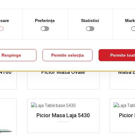
 4160
Picior Masa Ovale
Masa E
Picior Masa Laja 5430
Picior