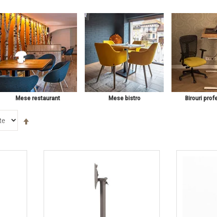
Mese restaurant
Mese bistro
Birouri prof
Setați
descendent