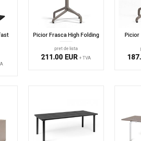
fast
Picior Frasca High Folding
Picior
pret de lista
211.00 EUR
187
+ TVA
VA