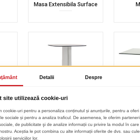
Masa Extensibila Surface
M
1
Masa Serif
Picior 