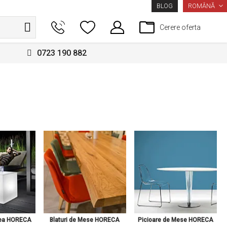
LIMBA
ROMÂNĂ
BLOG
Cerere oferta
0723 190 882
fea HORECA
Blaturi de Mese HORECA
Picioare de Mese HORECA