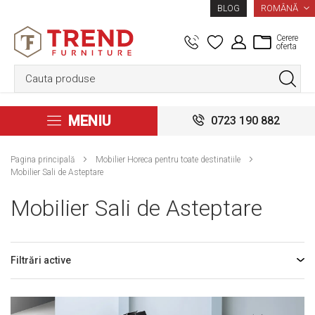
LIMBA
ROMÂNĂ
BLOG
Cerere
oferta
MENIU
0723 190 882
Pagina principală
Mobilier Horeca pentru toate destinatiile
Mobilier Sali de Asteptare
Mobilier Sali de Asteptare
Filtrări active