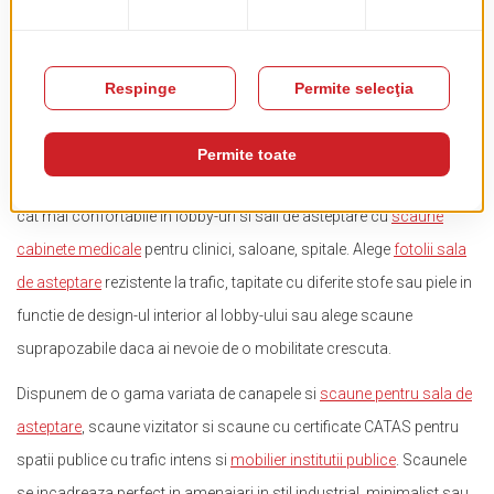
Mobilier Sali Asteptare / Lobby
Nimanui nu-i face placere sa astepte, insa poti creste gradul de
confort al clientilor tai prin oferirea de
fotolii
, canapele si banchete
cat mai confortabile in lobby-uri si sali de asteptare cu
scaune
cabinete medicale
pentru clinici, saloane, spitale. Alege
fotolii sala
de asteptare
rezistente la trafic, tapitate cu diferite stofe sau piele in
functie de design-ul interior al lobby-ului sau alege scaune
suprapozabile daca ai nevoie de o mobilitate crescuta.
Dispunem de o gama variata de canapele si
scaune pentru sala de
asteptare
, scaune vizitator si scaune cu certificate CATAS pentru
spatii publice cu trafic intens si
mobilier institutii publice
. Scaunele
se incadreaza perfect in amenajari in stil industrial, minimalist sau