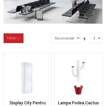
Setați
Filtrari
descendent
Display City Pentru
Lampa Podea Cactus