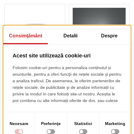
Scaun Gio Pouf
Element
Pentru Sali De
Multifunctional Cubo
Asteptare
Pentru Sali De
Asteptare
pret de lista
1250.00 EUR
pret de lista
+ TVA
70.00 EUR
+ TVA