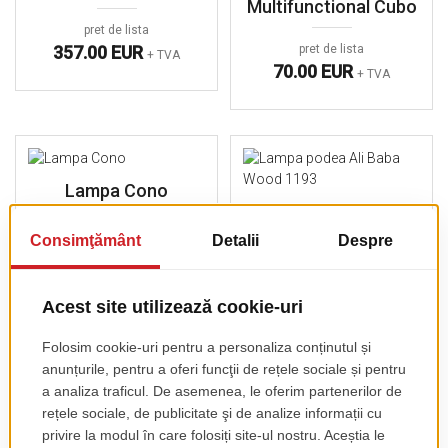
Multifunctional Cubo
pret de lista
357.00 EUR
pret de lista
+ TVA
70.00 EUR
+ TVA
Lampa Cono
Lampa Podea Ali
Baba Wood 1193
pret de lista
210.00 EUR
+ TVA
pret de lista
418.95 EUR
+ TVA
Lampa My Big Light
Lampa Suspendata