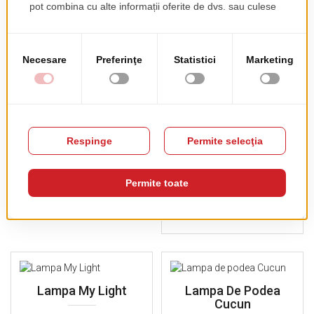
Bulb 1
pret de lista
425.00 EUR
+ TVA
pret de lista
81.00 EUR
+ TVA
Display City
Sfera Luminoasa
Sole RGBW
pret de lista
650.00 EUR
+ TVA
pret de lista
190.00 EUR
+ TVA
Lampa My Light
Lampa De Podea
Cucun