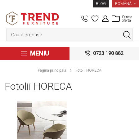
LIMBA
ROMÂNĂ
BLOG
Cerere
oferta
MENIU
0723 190 882
Pagina principală
Fotolii HORECA
Fotolii HORECA