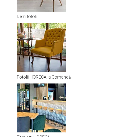
Demifotolii
Fotolii HORECA la Comandă