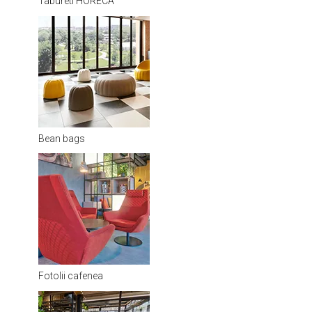
Tabureti HORECA
Bean bags
Fotolii cafenea