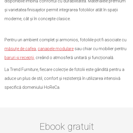
disponibile îmbină confortul cu durabilitatea. Materialele premium
și varietatea finisajelor permit integrarea fotoliilor atât în spații
moderne, cât și în concepte clasice.
Pentru un ambient complet și armonios, fotoliile pot fi asociate cu
măsuțe de cafea
,
canapele modulare
sau chiar cu mobilier pentru
baruri și recepții,
creând o atmosferă unitară și funcțională.
La Trend Furniture, fiecare colecție de fotolii este gândită pentru a
aduce un plus de stil, confort și rezistență în utilizarea intensivă
specifică domeniului HoReCa.
Ebook gratuit