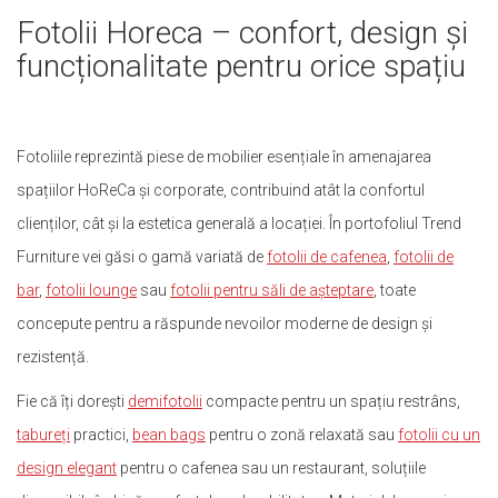
Fotolii Horeca – confort, design și
funcționalitate pentru orice spațiu
Fotoliile reprezintă piese de mobilier esențiale în amenajarea
spațiilor HoReCa și corporate, contribuind atât la confortul
clienților, cât și la estetica generală a locației. În portofoliul Trend
Furniture vei găsi o gamă variată de
fotolii de cafenea
,
fotolii de
bar
,
fotolii lounge
sau
fotolii pentru săli de așteptare
, toate
concepute pentru a răspunde nevoilor moderne de design și
rezistență.
Fie că îți dorești
demifotolii
compacte pentru un spațiu restrâns,
tabureți
practici,
bean bags
pentru o zonă relaxată sau
fotolii cu un
design elegant
pentru o cafenea sau un restaurant, soluțiile