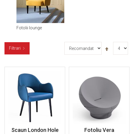
Fotolii lounge
Setați
Filtrari
descendent
Scaun London Hole
Fotoliu Vera