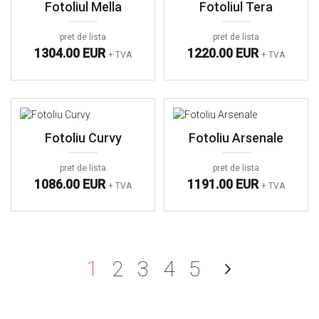
Fotoliul Mella
Fotoliul Tera
pret de lista
pret de lista
1304.00 EUR
1220.00 EUR
+ TVA
+ TVA
Fotoliu Curvy
Fotoliu Arsenale
pret de lista
pret de lista
1086.00 EUR
1191.00 EUR
+ TVA
+ TVA
în acest moment citiți pag
Pagină
Pagină
Pagină
Pagină
Pagină
Urmato
1
2
3
4
5
Pagină