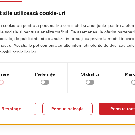
un Lounge N-LC02
Fotoliu Neva Lounge
pret de lista
pret de lista
04.00 EUR
2352.00 EUR
+ TVA
+