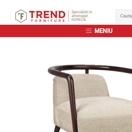
Specialisti in
amenajari
HORECA
MENIU
Skip
to
the
end
of
the
images
gallery