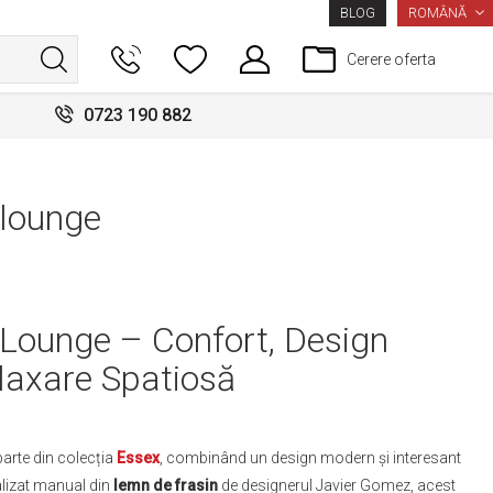
LIMBA
ROMÂNĂ
BLOG
Cerere oferta
0723 190 882
lounge
Lounge – Confort, Design
laxare Spatiosă
arte din colecția
Essex
, combinând un design modern și interesant
alizat manual din
lemn de frasin
de designerul Javier Gomez, acest