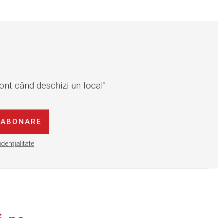
cont când deschizi un local"
ABONARE
idențialitate