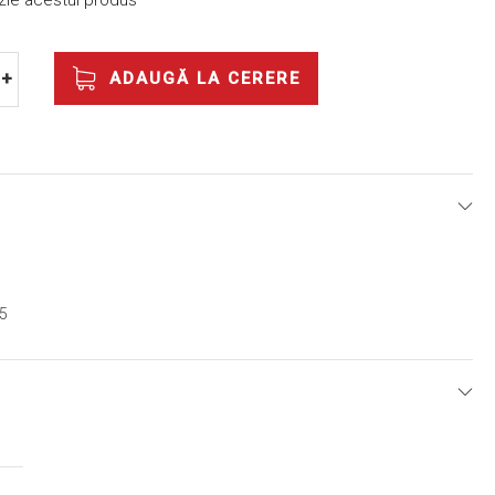
nzie acestui produs
ADAUGĂ LA CERERE
+
.5
E