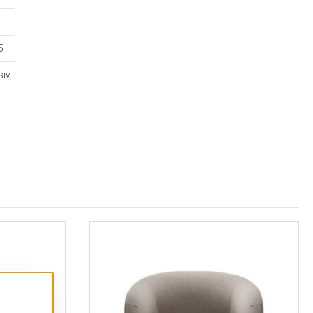
5
siv