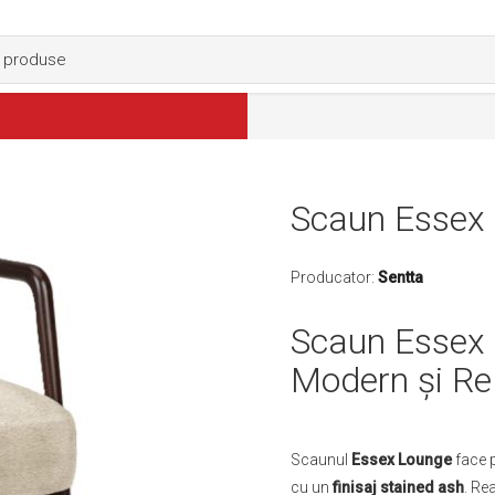
Scaun Essex 
Producator:
Sentta
Scaun Essex 
Modern și Re
Scaunul
Essex Lounge
face p
cu un
finisaj stained ash
. Re