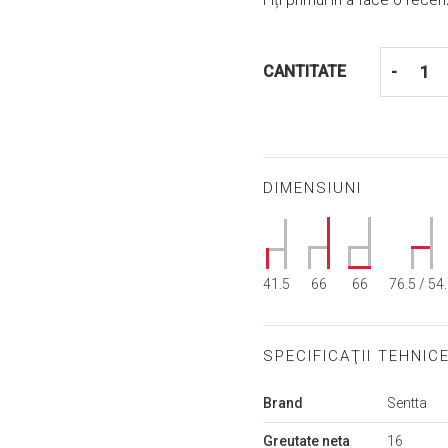
Fiți primul în a face o rece
CANTITATE
-
DIMENSIUNI
41.5
66
66
76.5 / 54
SPECIFICAŢII TEHNIC
Mai
Brand
Sentta
multe
informații
Greutate neta
16