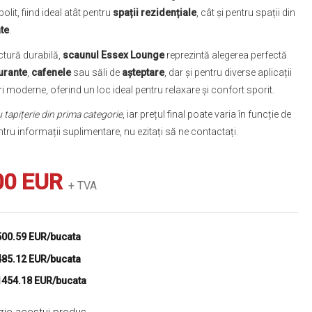
t, fiind ideal atât pentru
spații rezidențiale
, cât și pentru spații din
te
.
ctură durabilă,
scaunul Essex Lounge
reprezintă alegerea perfectă
urante
,
cafenele
sau săli de
așteptare
, dar și pentru diverse aplicații
ri moderne, oferind un loc ideal pentru relaxare și confort sporit.
u tapițerie din prima categorie
, iar prețul final poate varia în funcție de
Pentru informații suplimentare, nu ezitați să ne contactați.
00 EUR
+ TVA
500.59 EUR/bucata
485.12 EUR/bucata
1454.18 EUR/bucata