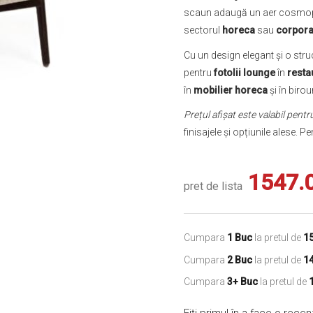
scaun adaugă un aer cosmopoli
sectorul
horeca
sau
corpora
Cu un design elegant și o stru
pentru
fotolii lounge
în
resta
în
mobilier horeca
și în birou
Prețul afișat este valabil pentr
finisajele și opțiunile alese. 
1547.
pret de lista
Cumpara
1 Buc
la pretul de
1
Cumpara
2 Buc
la pretul de
1
Cumpara
3+ Buc
la pretul de