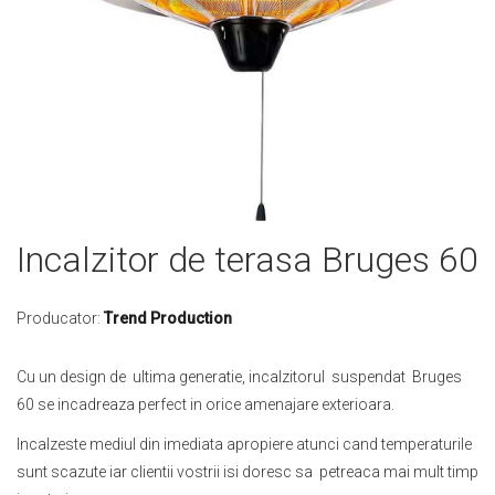
Skip
Incalzitor de terasa Bruges 60
to
the
beginning
Producator:
Trend Production
of
the
Cu un design de ultima generatie, incalzitorul suspendat Bruges
images
60 se incadreaza perfect in orice amenajare exterioara.
gallery
Incalzeste mediul din imediata apropiere atunci cand temperaturile
sunt scazute iar clientii vostrii isi doresc sa petreaca mai mult timp