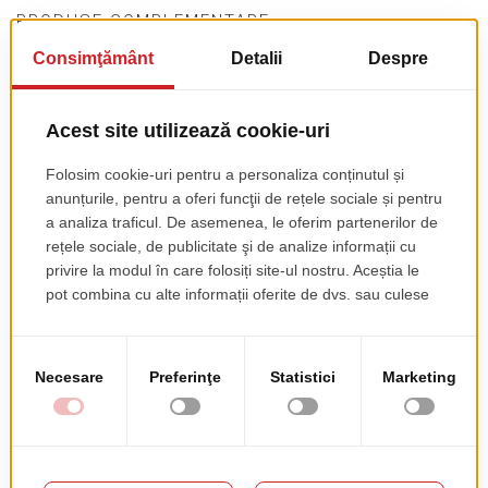
PRODUSE COMPLEMENTARE
Incalzitoare Terasa
Bruges43
Acest produs nu are recenzii încă. Fii primul!