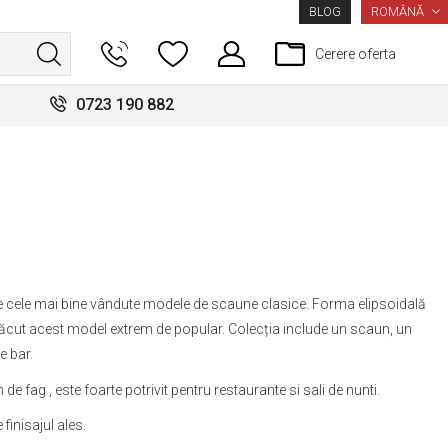
LIMBA
ROMÂNĂ
BLOG
Cerere oferta
0723 190 882
re cele mai bine vândute modele de scaune clasice. Forma elipsoidală
 făcut acest model extrem de popular. Colecția include un scaun, un
e bar.
de fag , este foarte potrivit pentru restaurante si sali de nunti.
 finisajul ales.