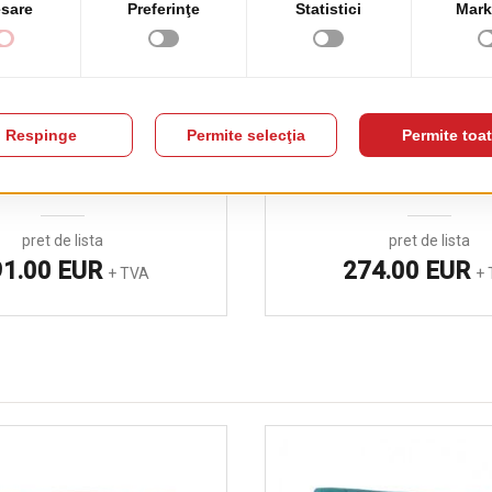
Scaun Dea 47 U
Scaun Dafne 49
pret de lista
pret de lista
91.00 EUR
274.00 EUR
+ TVA
+ 