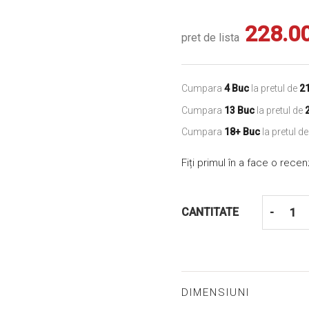
228.0
pret de lista
Cumpara
4 Buc
la pretul de
2
Cumpara
13 Buc
la pretul de
Cumpara
18+ Buc
la pretul d
Fiți primul în a face o rece
CANTITATE
-
DIMENSIUNI