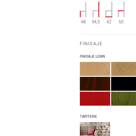
48
94,5
42
50
FINISAJE
FINISAJE LEMN
TAPITERIE