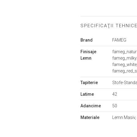
SPECIFICAŢII TEHNIC
Mai
Brand
FAMEG
multe
informații
Finisaje
fameg_natur
Lemn
fameg_milky
fameg_white
fameg_red_s
Tapiterie
Stofe-Stand
Latime
42
Adancime
50
Materiale
Lemn Masiv, 