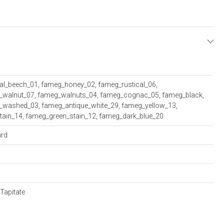
E
al_beech_01, fameg_honey_02, fameg_rustical_06,
_walnut_07, fameg_walnuts_04, fameg_cognac_05, fameg_black,
_washed_03, fameg_antique_white_29, fameg_yellow_13,
tain_14, fameg_green_stain_12, fameg_dark_blue_20
ard
Tapitate