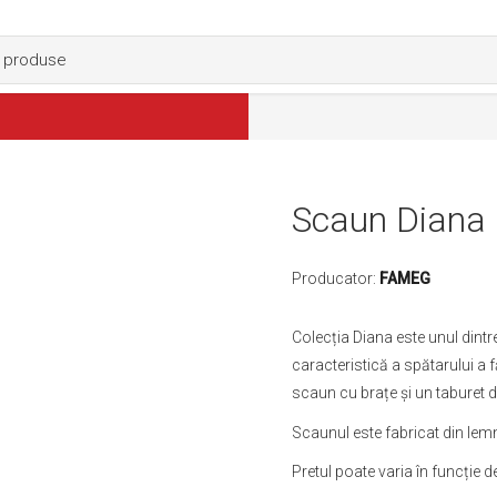
Scaun Diana
Producator:
FAMEG
Colecția Diana este unul dint
caracteristică a spătarului a
scaun cu brațe și un taburet d
Scaunul este fabricat din lemn 
Pretul poate varia în funcție de