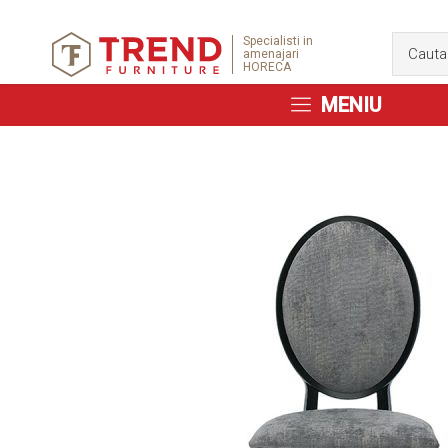
Specialisti in
amenajari
HORECA
MENIU
Skip
to
the
end
of
the
images
gallery