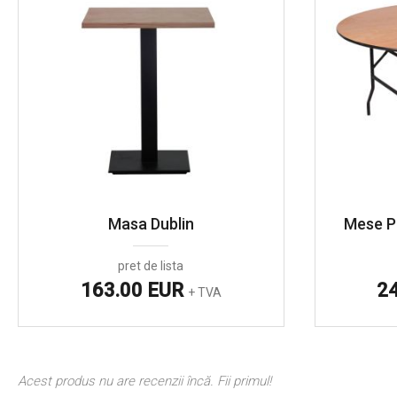
Masa Dublin
Mese P
pret de lista
163.00 EUR
2
+ TVA
Acest produs nu are recenzii încă. Fii primul!