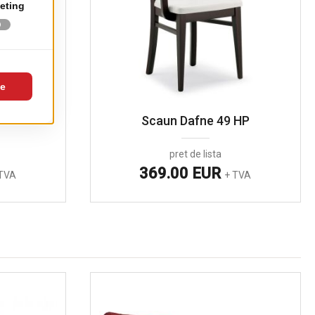
 H
Scaun Dafne 49 HP
pret de lista
369.00 EUR
TVA
+ TVA