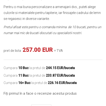
Pentru o mai buna personalizare a amenajarii dvs., puteti alege
culorile si materialele pentru tapiterie, iar finisajele cadrului de lemn
se regasesc in diverse variante.
Pretul afisat este pentru o comanda minima de 10 bucati, pentru un
numar mai mic de bucati discutati cu specialistii nostri.
257.00 EUR
pret de lista
+ TVA
Cumpara
10 Buc
la pretul de
244.15 EUR/bucata
Cumpara
11 Buc
la pretul de
233.87 EUR/bucata
Cumpara
16+ Buc
la pretul de
226.16 EUR/bucata
Fiți primul în a face o recenzie acestui produs