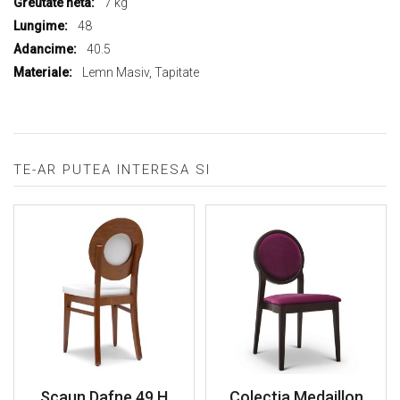
7 kg
48
40.5
Lemn Masiv, Tapitate
TE-AR PUTEA INTERESA SI
Scaun Dafne 49 H
Colectia Medaillon