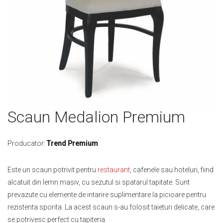
Skip
Scaun Medalion Premium
to
the
beginning
Producator:
Trend Premium
of
the
Este un scaun potrivit pentru
restaurant
, cafenele sau hoteluri, fiind
images
alcatuit din lemn masiv, cu sezutul si spatarul tapitate.
Sunt
gallery
prevazute cu elemente de intarire suplimentare la picioare pentru
rezistenta sporita
. La acest scaun s-au folosit taieturi delicate, care
se potrivesc perfect cu tapiteria.