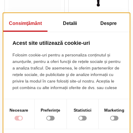
Blaturi De Masa
Blaturi De Masa Lemn
Furniruite
Masiv
pret de lista
pret de lista
174.00 EUR
160.00 EUR
+ TVA
+ TVA
PRODUSE COMPLEMENTARE