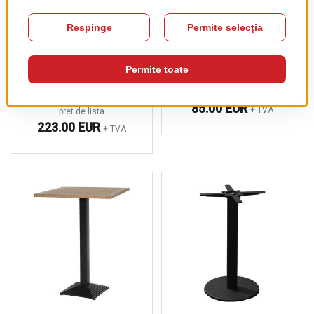
Picior De Masa
Picior De Masa
Natural Tiffany
Cardiff Patrat
Dreptunghiular
pret de lista
85.00 EUR
+ TVA
pret de lista
223.00 EUR
+ TVA