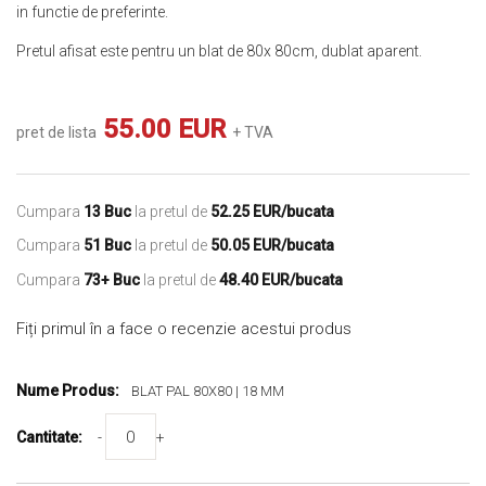
in functie de preferinte.
Pretul afisat este pentru un blat de 80x 80cm, dublat aparent.
55.00 EUR
pret de lista
+ TVA
Cumpara
13 Buc
la pretul de
52.25 EUR/bucata
Cumpara
51 Buc
la pretul de
50.05 EUR/bucata
Cumpara
73+ Buc
la pretul de
48.40 EUR/bucata
Fiți primul în a face o recenzie acestui produs
Produse
Grupate
BLAT PAL 80X80 | 18 MM
-
+