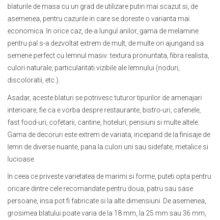
blaturile de masa cu un grad de utilizare putin mai scazut si, de
asemenea, pentru cazurile in care se doreste o varianta mai
economica. In orice caz, de-a lungul anilor, gama de melamine
pentru pal s-a dezvoltat extrem de mult, de multe ori ajungand sa
semene perfect cu lemnul masiv: textura pronuntata, fibra realista,
culori naturale, particularitati vizibile ale lemnului (noduri,
discoloratii, etc.).
Asadar, aceste blaturi se potrivesc tuturor tipurilor de amenajari
interioare, fie ca e vorba despre restaurante, bistro-uri, cafenele,
fast food-uri, cofetarii, cantine, hoteluri, pensiuni si multe altele.
Gama de decoruri este extrem de variata, incepand de la finisaje de
lemn de diverse nuante, pana la culori uni sau sidefate, metalice si
lucioase.
In ceea ce priveste varietatea de marimi si forme, puteti opta pentru
oricare dintre cele recomandate pentru doua, patru sau sase
persoane, insa pot fi fabricate si la alte dimensiuni. De asemenea,
grosimea blatului poate varia de la 18 mm, la 25 mm sau 36 mm,