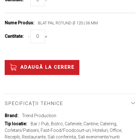
BLAT PAL ROTUND Ø 120 | 36 MM
-
+
ADAUGĂ LA CERERE
SPECIFICAŢII TEHNICE
Mai
Trend Production
multe
Bar / Pub, Bistro, Cafenele, Cantine, Catering,
informații
Cofetarii/Patiserii, Fast-Food/Foodcourt-uri, Hoteluri, Office,
Receptii, Restaurante, Sali conferinta, Sali evenimente/nunti