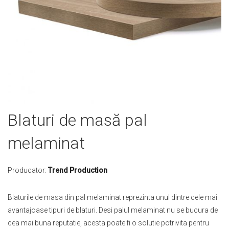
Skip
Blaturi de masă pal
to
the
melaminat
beginning
of
the
Producator:
Trend Production
images
gallery
Blaturile de masa din pal melaminat reprezinta unul dintre cele mai
avantajoase tipuri de blaturi. Desi palul melaminat nu se bucura de
cea mai buna reputatie, acesta poate fi o solutie potrivita pentru