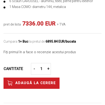
6 Scaun CAROUSEL - aluminiu, textil, perne pentru exterior
1 Masa COMO- diametru 144, metalica
7336.00 EUR
pret de lista
+ TVA
Cumpara
1+ Buc
la pretul de
6895.84 EUR/bucata
Fiți primul în a face o recenzie acestui produs
CANTITATE
-
+
ADAUGĂ LA CERERE