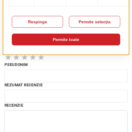
Acest produs nu are recenzii încă. Fii primul!
Recenzia ta
RATING
★
★
★
★
★
PSEUDONIM
REZUMAT RECENZIE
RECENZIE