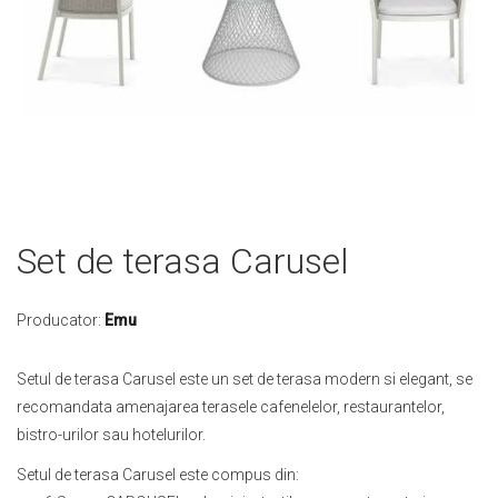
Skip
Set de terasa Carusel
to
the
beginning
Producator:
Emu
of
the
Setul de terasa Carusel este un set de terasa modern si elegant, se
images
recomandata amenajarea terasele cafenelelor, restaurantelor,
gallery
bistro-urilor sau hotelurilor.
Setul de terasa Carusel este compus din: