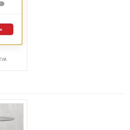
apitat
TVA