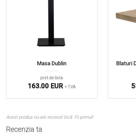
Masa Dublin
Blaturi
pret de lista
163.00 EUR
5
+ TVA
Acest produs nu are recenzii încă. Fii primul!
Recenzia ta