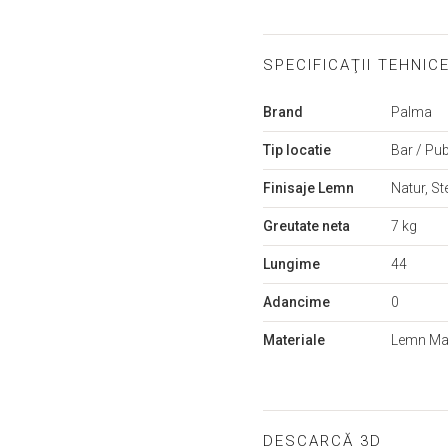
SPECIFICAŢII TEHNIC
Mai
Brand
Palma
multe
informații
Tip locatie
Bar / Pub
Finisaje Lemn
Natur, St
Greutate neta
7 kg
Lungime
44
Adancime
0
Materiale
Lemn Ma
DESCARCĂ 3D