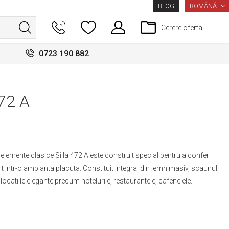
LIMBA
ROMÂNĂ
BLOG
Cerere oferta
0723 190 882
472 A
emente clasice Silla 472 A este construit special pentru a conferi
rit intr-o ambianta placuta. Constituit integral din lemn masiv, scaunul
locatiile elegante precum hotelurile, restaurantele, cafenelele.