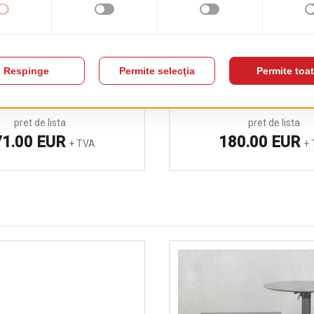
aun America 491
Scaun Silla 472 A T
pret de lista
pret de lista
71.00 EUR
180.00 EUR
+ TVA
+ 