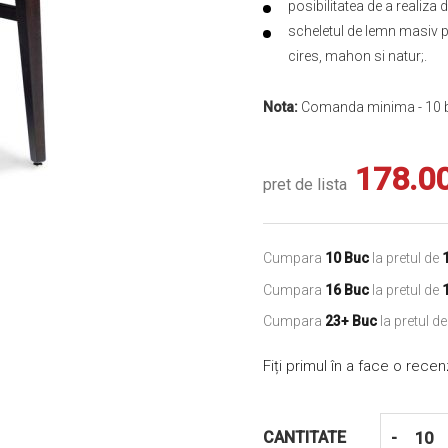
posibilitatea de a realiza d
scheletul de lemn masiv poa
cires, mahon si natur;.
Nota:
Comanda minima - 10 b
178.0
pret de lista
Cumpara
10 Buc
la pretul de
Cumpara
16 Buc
la pretul de
Cumpara
23+ Buc
la pretul d
Fiți primul în a face o rece
CANTITATE
-