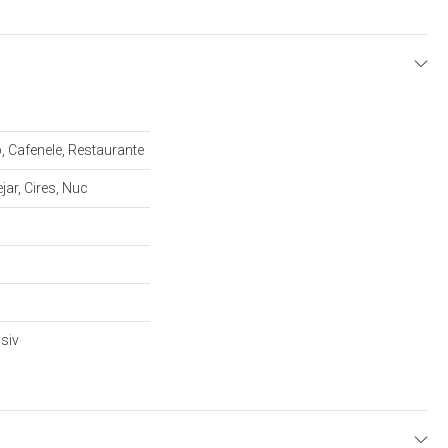
E
, Cafenele, Restaurante
ejar, Cires, Nuc
siv