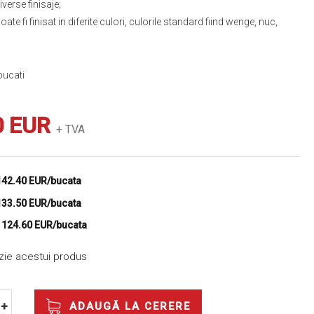
iverse finisaje;
te fi finisat in diferite culori, culorile standard fiind wenge, nuc,
ucati
0 EUR
+ TVA
142.40 EUR/bucata
133.50 EUR/bucata
e
124.60 EUR/bucata
nzie acestui produs
ADAUGĂ LA CERERE
+