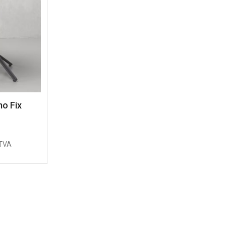
o Fix
TVA