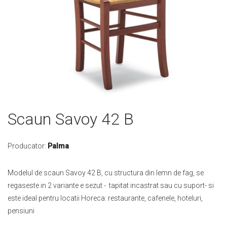
Skip
Scaun Savoy 42 B
to
the
beginning
Producator:
Palma
of
the
Modelul de scaun Savoy 42 B, cu structura din lemn de fag, se
images
regaseste in 2 variante e sezut - tapitat incastrat sau cu suport- si
gallery
este ideal pentru locatii Horeca: restaurante, cafenele, hoteluri,
pensiuni