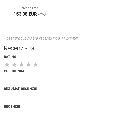
pret de lista
153.08 EUR
+ TVA
Acest produs nu are recenzii încă. Fii primul!
Recenzia ta
RATING
★
★
★
★
★
PSEUDONIM
REZUMAT RECENZIE
RECENZIE