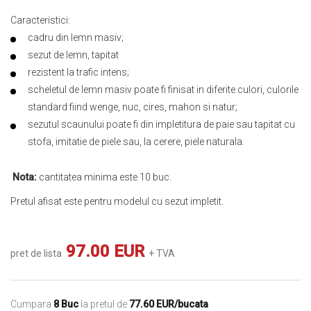
Caracteristici:
cadru din lemn masiv;
sezut de lemn, tapitat
rezistent la trafic intens;
scheletul de lemn masiv poate fi finisat in diferite culori, culorile
standard fiind wenge, nuc, cires, mahon si natur;
sezutul scaunului poate fi din impletitura de paie sau tapitat cu
stofa, imitatie de piele sau, la cerere, piele naturala.
Nota:
cantitatea minima este 10 buc.
Pretul afisat este pentru modelul cu sezut impletit.
97.00 EUR
pret de lista
+ TVA
Cumpara
8 Buc
la pretul de
77.60 EUR/bucata