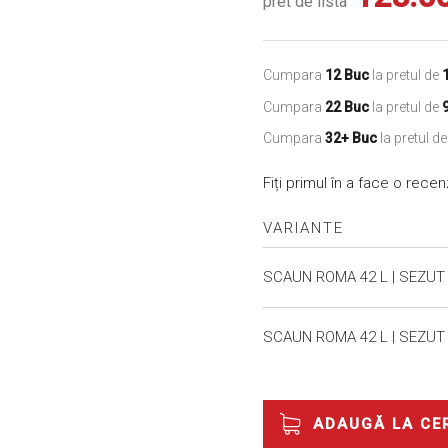
pret de lista
Cumpara
12 Buc
la pretul de
Cumpara
22 Buc
la pretul de
Cumpara
32+ Buc
la pretul d
Fiți primul în a face o rece
VARIANTE
Produse
SCAUN ROMA 42 L | SEZUT
Grupate
SCAUN ROMA 42 L | SEZUT
ADAUGĂ LA CE