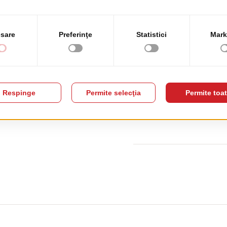
Adancime
0
Materiale
Lemn Mas
DESCARCĂ 3D
Aceasta sectiune este dedicata 
Contactati-ne
pentru mai multe