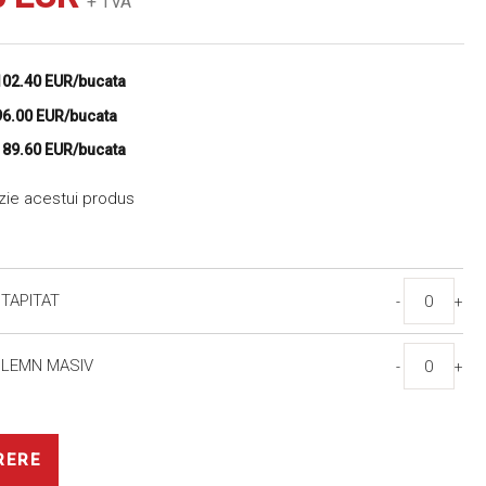
+ TVA
102.40 EUR/bucata
96.00 EUR/bucata
e
89.60 EUR/bucata
nzie acestui produs
 TAPITAT
-
+
 LEMN MASIV
-
+
RERE