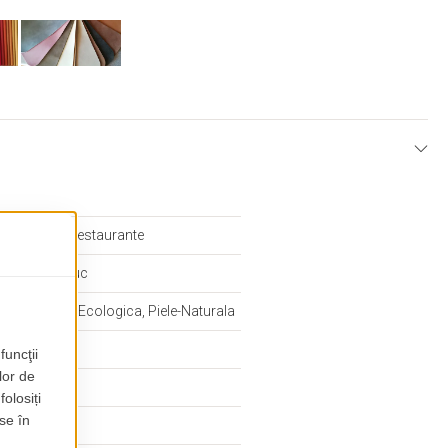
E
, Cafenele, Restaurante
ejar, Cires, Nuc
ndard, Piele-Ecologica, Piele-Naturala
te