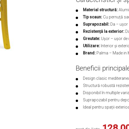
Material structură:
Alumin
Tip scaun:
Cu pernuță sau
Suprapozabil:
Da – ușor 
Rezistență la exterior:
Da
Greutate:
Ușor – ușor de 
Utilizare:
Interior și exter
Brand:
Palma – Made in I
Beneficii principal
Design clasic mediteranea
Structură robustă rezistent
Disponibil în multiple vari
Suprapozabil pentru depoz
Ideal pentru spații exterio
128.0