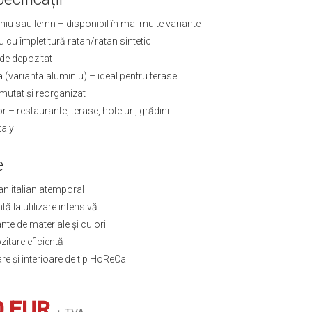
iu sau lemn – disponibil în mai multe variante
 cu împletitură ratan/ratan sintetic
de depozitat
 (varianta aluminiu) – ideal pentru terase
mutat și reorganizat
ior – restaurante, terase, hoteluri, grădini
taly
e
n italian atemporal
ă la utilizare intensivă
ante de materiale și culori
itare eficientă
are și interioare de tip HoReCa
0 EUR