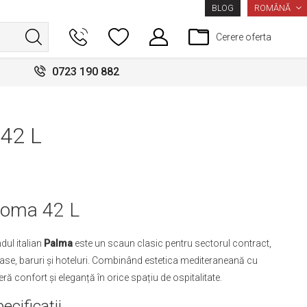
LIMBA
ROMÂNĂ
BLOG
Cerere oferta
0723 190 882
42 L
Roma 42 L
dul italian
Palma
este un scaun clasic pentru sectorul contract,
erase, baruri și hoteluri. Combinând estetica mediteraneană cu
ră confort și eleganță în orice spațiu de ospitalitate.
ecificații