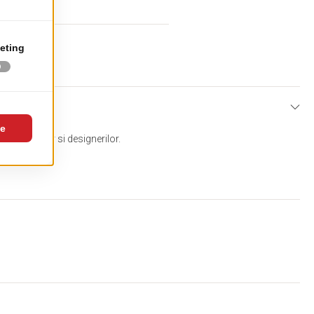
iv, Tapitate
arhitectilor si designerilor.
 detalii.