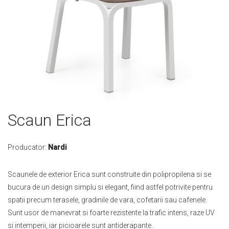
Skip
Scaun Erica
to
the
beginning
Producator:
Nardi
of
the
Scaunele de exterior Erica sunt construite din polipropilena si se
images
bucura de un design simplu si elegant, fiind astfel potrivite pentru
gallery
spatii precum terasele, gradinile de vara, cofetarii sau cafenele.
Sunt usor de manevrat si foarte rezistente la trafic intens, raze UV
si intemperii, iar picioarele sunt antiderapante.