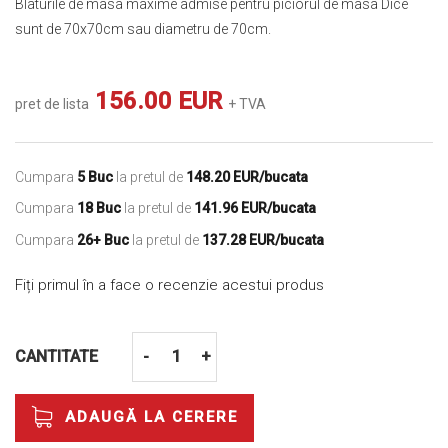
Blaturile de masa maxime admise pentru piciorul de masa Dice
sunt de 70x70cm sau diametru de 70cm.
156.00 EUR
pret de lista
+ TVA
Cumpara
5 Buc
la pretul de
148.20 EUR/bucata
Cumpara
18 Buc
la pretul de
141.96 EUR/bucata
Cumpara
26+ Buc
la pretul de
137.28 EUR/bucata
Fiți primul în a face o recenzie acestui produs
CANTITATE
-
+
ADAUGĂ LA CERERE