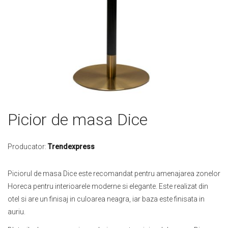
Skip
Picior de masa Dice
to
the
beginning
Producator:
Trendexpress
of
the
Piciorul de masa Dice este recomandat pentru amenajarea zonelor
images
Horeca pentru interioarele moderne si elegante. Este realizat din
gallery
otel si are un finisaj in culoarea neagra, iar baza este finisata in
auriu.