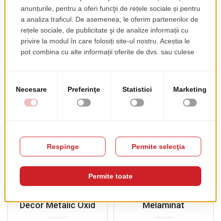
188.00 EUR
+ TVA
pret de lista
138.00 EUR
+ TVA
PRODUSE COMPLEMENTARE
Blat Compact Neo,
Blaturi De Masă Pal
Decor Metalic Oxid
Melaminat