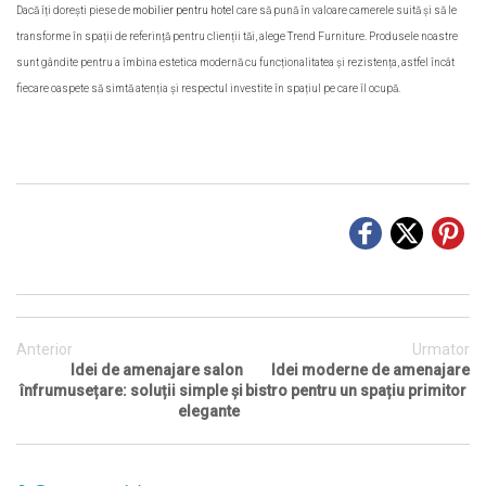
Dacă îți dorești piese de
mobilier pentru hotel
care să pună în valoare camerele suită și să le
transforme în spații de referință pentru clienții tăi, alege Trend Furniture. Produsele noastre
sunt gândite pentru a îmbina estetica modernă cu funcționalitatea și rezistența, astfel încât
fiecare oaspete să simtă atenția și respectul investite în spațiul pe care îl ocupă.
Anterior
Urmator
Idei de amenajare salon
Idei moderne de amenajare
înfrumusețare: soluții simple și
bistro pentru un spațiu primitor
elegante