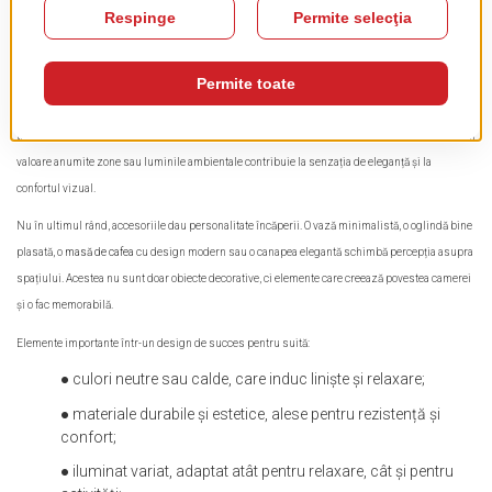
Materialele alese au și ele un rol decisiv. Textilele rezistente, lemnul natural sau finisajele de
calitate nu doar că arată bine, ci rezistă în timp, menținând imaginea de prospețime a camerei
chiar și după ani de utilizare.
Iluminatul completează atmosfera. O suită cu lumină caldă și bine direcționată poate
transforma un spațiu simplu într-un colț primitor. Lampadarele discrete, spoturile care pun în
valoare anumite zone sau luminile ambientale contribuie la senzația de eleganță și la
confortul vizual.
Nu în ultimul rând, accesoriile dau personalitate încăperii. O vază minimalistă, o oglindă bine
plasată, o
masă de cafea
cu design modern sau o canapea elegantă schimbă percepția asupra
spațiului. Acestea nu sunt doar obiecte decorative, ci elemente care creează povestea camerei
și o fac memorabilă.
Elemente importante într-un design de succes pentru suită:
● culori neutre sau calde, care induc liniște și relaxare;
● materiale durabile și estetice, alese pentru rezistență și
confort;
● iluminat variat, adaptat atât pentru relaxare, cât și pentru