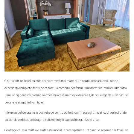
O suită într-un hotel nu este doar o cameră mai mare, ci un spațiu care aduce cu sine o
experiență complet diferită de cazare. Ea combină confortul unui dormitor intim cu libertatea
unui living generos, oferind o atmosferă care amintește de acasă, dar cu eleganța și serviciile
pe care le aștepți într-un hotel.
Într-un astfel de spațiu te poți retrage pentru odihnă, dar în același timp ai locul perfect unde
să stai de vorbă cu cei dragi, să citești liniștit sau să îți organizezi ziua.
Ce atrage cel mai mult la o suită este modul în care spațiile sunt gândite separat, dar totuși se