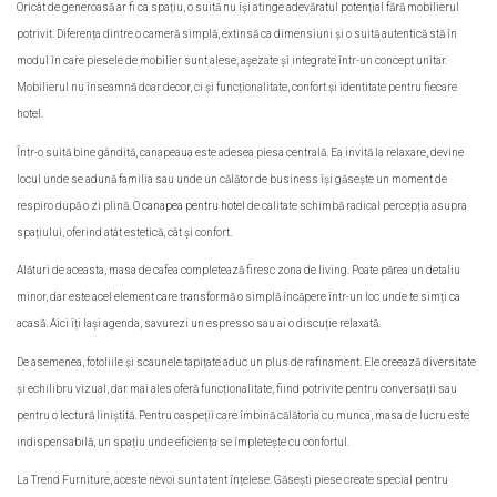
Oricât de generoasă ar fi ca spațiu, o suită nu își atinge adevăratul potențial fără mobilierul
potrivit. Diferența dintre o cameră simplă, extinsă ca dimensiuni și o suită autentică stă în
modul în care piesele de mobilier sunt alese, așezate și integrate într-un concept unitar.
Mobilierul nu înseamnă doar decor, ci și funcționalitate, confort și identitate pentru fiecare
hotel.
Într-o suită bine gândită, canapeaua este adesea piesa centrală. Ea invită la relaxare, devine
locul unde se adună familia sau unde un călător de business își găsește un moment de
respiro după o zi plină. O
canapea pentru hotel
de calitate schimbă radical percepția asupra
spațiului, oferind atât estetică, cât și confort.
Alături de aceasta, masa de cafea completează firesc zona de living. Poate părea un detaliu
minor, dar este acel element care transformă o simplă încăpere într-un loc unde te simți ca
acasă. Aici îți lași agenda, savurezi un espresso sau ai o discuție relaxată.
De asemenea, fotoliile și scaunele tapițate aduc un plus de rafinament. Ele creează diversitate
și echilibru vizual, dar mai ales oferă funcționalitate, fiind potrivite pentru conversații sau
pentru o lectură liniștită. Pentru oaspeții care îmbină călătoria cu munca, masa de lucru este
indispensabilă, un spațiu unde eficiența se împletește cu confortul.
La Trend Furniture, aceste nevoi sunt atent înțelese. Găsești piese create special pentru