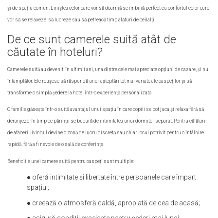
și de spațiu comun. Liniștea celor care vor să doarmă se îmbină perfect cu confortul celor care
vor să se relaxeze, să lucreze sau să petreacă timp alături de ceilalți.
De ce sunt camerele suită atât de
căutate în hoteluri?
Camerele suită au devenit, în ultimii ani, una dintre cele mai apreciate opțiuni de cazare, și nu
întâmplător. Ele reușesc să răspundă unor așteptări tot mai variate ale oaspeților și să
transforme o simplă ședere la hotel într-o experiență personalizată.
O familie găsește într-o suită avantajul unui spațiu în care copiii se pot juca și relaxa fără să
deranjeze, în timp ce părinții se bucură de intimitatea unui dormitor separat. Pentru călătorii
de afaceri, livingul devine o zonă de lucru discretă sau chiar locul potrivit pentru o întâlnire
rapidă, fără a fi nevoie de o sală de conferințe.
Beneficiile unei camere suită pentru oaspeți sunt multiple:
● oferă intimitate și libertate între persoanele care împart
spațiul;
● creează o atmosferă caldă, apropiată de cea de acasă;