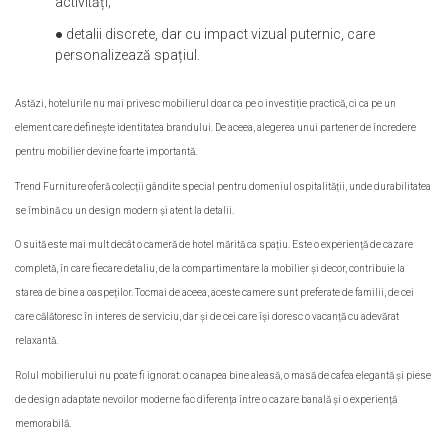
activități;
● detalii discrete, dar cu impact vizual puternic, care
personalizează spațiul.
Astăzi, hotelurile nu mai privesc mobilierul doar ca pe o investiție practică, ci ca pe un
element care definește identitatea brandului. De aceea, alegerea unui partener de încredere
pentru mobilier devine foarte importantă.
Trend Furniture oferă colecții gândite special pentru domeniul ospitalității, unde durabilitatea
se îmbină cu un design modern și atent la detalii.
O suită este mai mult decât o cameră de hotel mărită ca spațiu. Este o experiență de cazare
completă, în care fiecare detaliu, de la compartimentare la mobilier și decor, contribuie la
starea de bine a oaspeților. Tocmai de aceea, aceste camere sunt preferate de familii, de cei
care călătoresc în interes de serviciu, dar și de cei care își doresc o vacanță cu adevărat
relaxantă.
Rolul mobilierului nu poate fi ignorat: o canapea bine aleasă, o masă de cafea elegantă și piese
de design adaptate nevoilor moderne fac diferența între o cazare banală și o experiență
memorabilă.