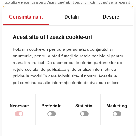
ospitalitate, precum canapeaua Angela, care îmbină designul modern cu rezistența necesară
utilizării zilnice, sau masa de cafea Brezza, gândită să aducă un aer elegant și practic în orice
living de suită.
Alegerea unui astfel de mobilier nu este doar o decizie estetică, ci un pas strategic prin care
hotelul transmite grijă, profesionalism și respect pentru experiența oaspeților.
Cum contribuie detaliile de design la
succesul unei suite?
O suită reușită nu se definește doar prin suprafață și compartimentare, ci mai ales prin modul
în care designul reușește să creeze o atmosferă unică. Fiecare element ales, de la culoarea
pereților până la materialele folosite pentru tapițerie sau finisaje, transmite un mesaj subtil
despre calitatea și grija pe care hotelul o are față de oaspeți.
Designul este, de fapt, limbajul prin care o cameră „vorbește” vizitatorului, iar într-o suită acest
limbaj trebuie să inspire confort, rafinament și armonie.
Paleta cromatică este primul detaliu care influențează experiența oaspetelui. Nu este
întâmplător că majoritatea suitelor mizează pe tonuri neutre sau calde, acestea induc relaxare,
dau senzația de intimitate și pun în valoare lumina naturală.