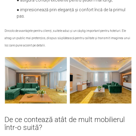
● asigură condiții excelente pentru șederi mai lungi;
● impresionează prin eleganță și confort încă de la primul
pas.
Dincolo de avantajele pentru clienți, suitele aduc și un câștig important pentru hoteluri. Ele
atrag un public mai pretențios, dispus să plătească pentru calitate și transmit imaginea unui
loc care pune accent pe detalii.
De ce contează atât de mult mobilierul
într-o suită?