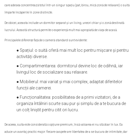
care adesea concentrează totul într-un singur spațiu (pat, birou, mică zonă de relaxare) o suită
împarte încăperile în zone distincte.
De obicei, aceasta include un dormitor separat și un living, uneori chiar și o zonă destinată
lucrului. Această structură permite o experiență mult mai apropiată de viața de acasă.
Principalele diferențe față de o cameră standard sunt evidente:
● Spațiul: o suită oferă mai mult loc pentru mișcare și pentru
activități diverse.
● Compartimentarea: dormitorul devine loc de odihnă, iar
livingul loc de socializare sau relaxare.
● Mobilierul: mai variat și mai complex, adaptat diferitelor
funcții ale camerei.
● Funcționalitatea: posibilitatea de a primi vizitatori, de a
organiza întâlniri scurte sau pur și simplu de a te bucura de
un colț liniștit pentru citit ori lucru.
De aceea, suita este considerată o opțiune premium, însă valoarea ei nu stă doar în lux. Ea
aduce un avantaj practic major: fiecare oaspete are libertatea de a se bucura de intimitate, dar