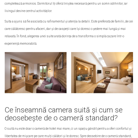
completează armonios. Dormitorul îți oferă liniștea necesară pentru un somn odihnitor, iar
livingul devine centrul activităților.
Suita a ajuns să fie asociată cu rafinamentul și atenția la detalii. Este preferată de familii, de cei
care călătoresc pentru afaceri, dar și de oaspeții care își doresc o ședere mai lungă și mai
relaxată. În fond, alegerea unei suite arată dorința de a transforma o simplă cazare într-o
experiență memorabilă.
Ce înseamnă camera suită și cum se
deosebește de o cameră standard?
O suită nu este doar o cameră de hotel mai mare, ci un spațiu gândit pentru a oferi confortul și
libertatea de mișcare pe care mulți călători și le doresc. Spre deosebire de o cameră standard,