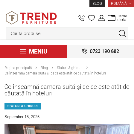
LIMBA
ROMÂNĂ
BLOG
Cerere
oferta
MENIU
0723 190 882
Pagina principală
Blog
Sfaturi & ghiduri
Ce înseamnă camera suită și de ce este atât de căutată în hoteluri
Ce înseamnă camera suită și de ce este atât de
căutată în hoteluri
SFATURI & GHIDURI
September 15, 2025