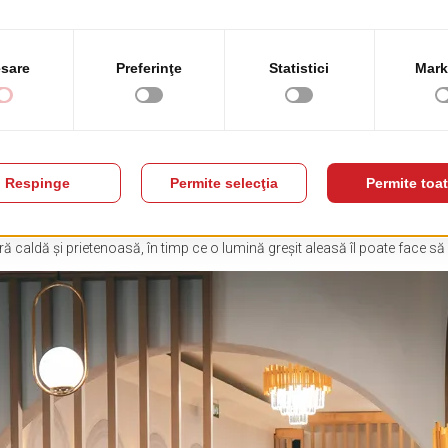
etele neutre sau tonurile naturale creează o bază calmă, pe care o poți în
luminatul pentru a crea căldură și
u pe care oamenii îl simt atunci când intră într-un bistro, chiar înainte 
 caldă și prietenoasă, în timp ce o lumină greșit aleasă îl poate face să p