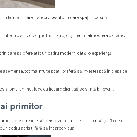
ni la întâmplare. Este procesul prin care spațiul capătă
vin într-un bistro doar pentru meniu, ci și pentru atmosfera pe care o
ii prin care să ofere atât un cadru modern, cât și o experiență
. De asemenea, tot mai multe spații preferă să investească în piese de
os și bine luminat face ca fiecare client să se simtă binevenit.
mai primitor
moase, ele trebuie să reziste zilnic la utilizare intensă și să ofere
e un cadru aerisit, fără să încarce vizual.