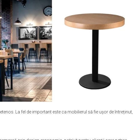
etenos. La fel de important este ca mobilierul să fie ușor de întreținut,