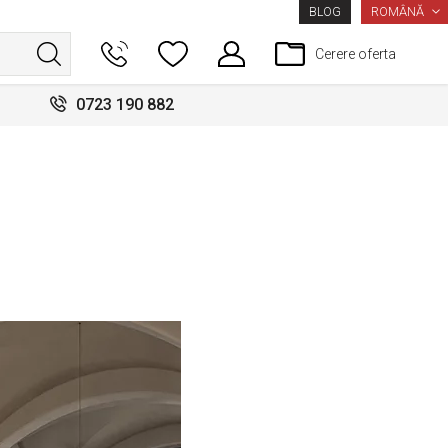
LIMBA
ROMÂNĂ
BLOG
Cerere oferta
0723 190 882