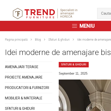
Specialisti in
amenajari
HORECA
MENIU
Pagina principală
Blog
Sfaturi & ghiduri
Idei moderne de amenajare
Idei moderne de amenajare bist
SFATURI & GHIDURI
AMENAJARI TERASE
September 11, 2025
PROIECTE AMENAJARE
PRODUCATORI & FURNIZORI
MOBILIER & MATERIALE
SFATURI & GHIDURI