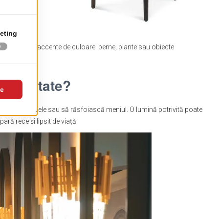
viora cu mici accente de culoare: perne, plante sau obiecte
 intimitate?
să observe mesele sau să răsfoiască meniul. O lumină potrivită poate
ară rece și lipsit de viață.