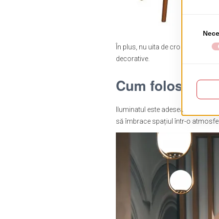
În plus, nu uita de cromatică. Pal
decorative.
Cum folosești i
Iluminatul este adesea primul lucr
să îmbrace spațiul într-o atmosferă