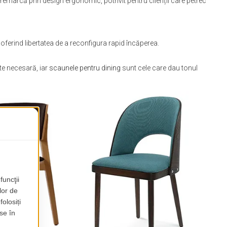
remarcă prin design ergonomic, potrivit pentru clienții care petrec
 oferind libertatea de a reconfigura rapid încăperea.
ate necesară, iar
scaunele pentru dining
sunt cele care dau tonul