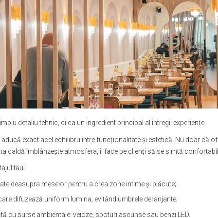
implu detaliu tehnic, ci ca un ingredient principal al întregii experiențe.
aducă exact acel echilibru între funcționalitate și estetică. Nu doar că 
 caldă îmblânzește atmosfera, îi face pe clienți să se simtă confortabil 
tajul tău:
e deasupra meselor pentru a crea zone intime și plăcute;
 care difuzează uniform lumina, evitând umbrele deranjante;
tă cu surse ambientale: veioze, spoturi ascunse sau benzi LED.