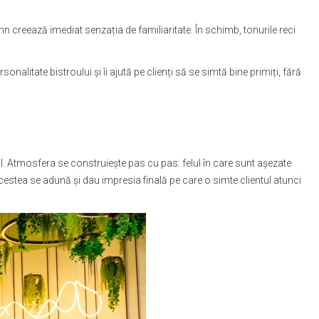
mn creează imediat senzația de familiaritate. În schimb, tonurile reci
onalitate bistroului și îi ajută pe clienți să se simtă bine primiți, fără
bil. Atmosfera se construiește pas cu pas: felul în care sunt așezate
cestea se adună și dau impresia finală pe care o simte clientul atunci