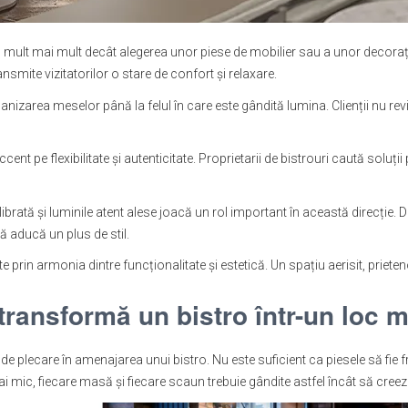
ult mai mult decât alegerea unor piese de mobilier sau a unor decorațiu
ansmite vizitatorilor o stare de confort și relaxare.
anizarea meselor până la felul în care este gândită lumina. Clienții nu re
ent pe flexibilitate și autenticitate. Proprietarii de bistrouri caută soluț
librată și luminile atent alese joacă un rol important în această direcție
 să aducă un plus de stil.
 prin armonia dintre funcționalitate și estetică. Un spațiu aerisit, prieten
 transformă un bistro într-un loc 
de plecare în amenajarea unui bistro. Nu este suficient ca piesele să fie fru
mai mic, fiecare masă și fiecare scaun trebuie gândite astfel încât să creez