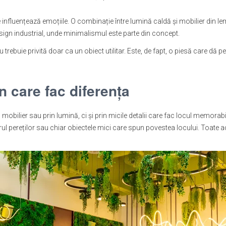
 influențează emoțiile. O combinație între lumină caldă și mobilier din le
esign industrial, unde minimalismul este parte din concept.
rebuie privită doar ca un obiect utilitar. Este, de fapt, o piesă care dă pers
gn care fac diferența
 mobilier sau prin lumină, ci și prin micile detalii care fac locul memora
rul pereților sau chiar obiectele mici care spun povestea locului. Toate a