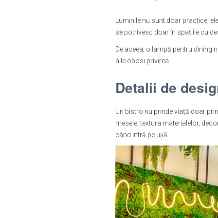
Luminile nu sunt doar practice, ele
se potrivesc doar în spațiile cu d
De aceea, o lampă pentru dining nu t
a le obosi privirea.
Detalii de desi
Un bistro nu prinde viață doar prin
mesele, textura materialelor, deco
când intră pe ușă.