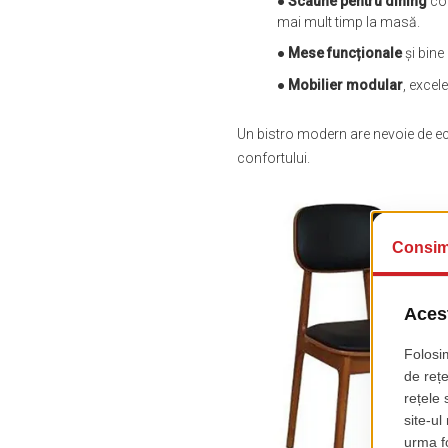
●
Scaune pentru dining
con
mai mult timp la masă.
●
Mese funcționale
și bine
●
Mobilier modular
, excel
Un bistro modern are nevoie de echi
confortului.