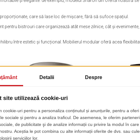
fortabile și elegante: de exemplu, modelul Sharon din oferta noastră se 
 proporționate, care să lase loc de mișcare, fără să sufoce spațiul.
ent pentru bistrouri care organizează atât mese zilnice, cât și evenimente,
libru între estetic și funcțional. Mobilierul modular oferă acea flexibilit