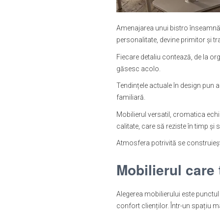
Amenajarea unui bistro înseamnă m
personalitate, devine primitor și tr
Fiecare detaliu contează, de la org
găsesc acolo.
Tendințele actuale în design pun acc
familiară.
Mobilierul versatil, cromatica echi
calitate, care să reziste în timp și
Atmosfera potrivită se construiește
Mobilierul care
Alegerea mobilierului este punctul 
confort clienților. Într-un spațiu 