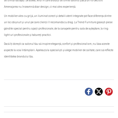
se simtă răsfățați. De aceea, felul în care arată și se simte salonul joacă un rol decisiv.
Amenajarea nu înseamnă doar design, ci mai ales experiență.
Un mobilier ales cu grijă, un iluminat corect și detalii atent integrate pot face diferența dintre
un loc obișnuit și unul pe care clienții îl recomandă cu drag. La Trend Furniture găsești piese
gândite special pentru spații profesionale, de la canapele pentru sala de așteptare, la ring
light-uri profesionale și tabureți practici.
Dacă îți dorești ca salonul tău să inspire eleganță, confort și profesionalism, nu lăsa aceste
aspecte la voia întâmplării. Apelează la specialiști și alege mobilier de calitate, care să reflecte
identitatea brandului tău.