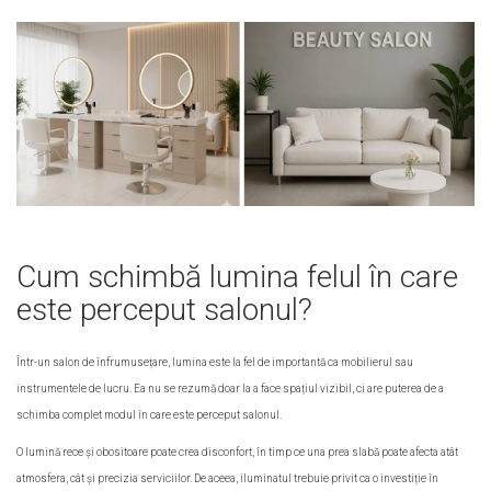
Cum schimbă lumina felul în care
este perceput salonul?
Într-un salon de înfrumusețare, lumina este la fel de importantă ca mobilierul sau
instrumentele de lucru. Ea nu se rezumă doar la a face spațiul vizibil, ci are puterea de a
schimba complet modul în care este perceput salonul.
O lumină rece și obositoare poate crea disconfort, în timp ce una prea slabă poate afecta atât
atmosfera, cât și precizia serviciilor. De aceea, iluminatul trebuie privit ca o investiție în