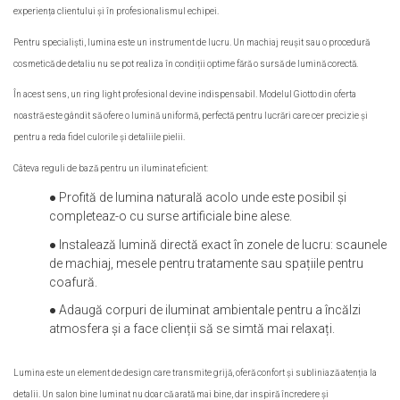
experiența clientului și în profesionalismul echipei.
Pentru specialiști, lumina este un instrument de lucru. Un machiaj reușit sau o procedură
cosmetică de detaliu nu se pot realiza în condiții optime fără o sursă de lumină corectă.
În acest sens, un ring light profesional devine indispensabil. Modelul Giotto din oferta
noastră este gândit să ofere o lumină uniformă, perfectă pentru lucrări care cer precizie și
pentru a reda fidel culorile și detaliile pielii.
Câteva reguli de bază pentru un iluminat eficient:
● Profită de lumina naturală acolo unde este posibil și
completeaz-o cu surse artificiale bine alese.
● Instalează lumină directă exact în zonele de lucru: scaunele
de machiaj, mesele pentru tratamente sau spațiile pentru
coafură.
● Adaugă corpuri de iluminat ambientale pentru a încălzi
atmosfera și a face clienții să se simtă mai relaxați.
Lumina este un element de design care transmite grijă, oferă confort și subliniază atenția la
detalii. Un salon bine luminat nu doar că arată mai bine, dar inspiră încredere și