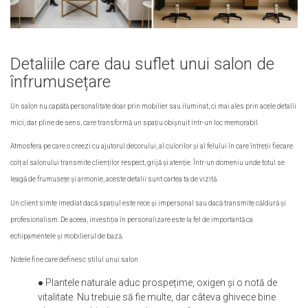
Detaliile care dau suflet unui salon de
înfrumusețare
Un salon nu capătă personalitate doar prin mobilier sau iluminat, ci mai ales prin acele detalii
mici, dar pline de sens, care transformă un spațiu obișnuit într-un loc memorabil.
Atmosfera pe care o creezi cu ajutorul decorului, al culorilor și al felului în care întreții fiecare
colț al salonului transmite clienților respect, grijă și atenție. Într-un domeniu unde totul se
leagă de frumusețe și armonie, aceste detalii sunt cartea ta de vizită.
Un client simte imediat dacă spațiul este rece și impersonal sau dacă transmite căldură și
profesionalism. De aceea, investiția în personalizare este la fel de importantă ca
echipamentele și mobilierul de bază.
Notele fine care definesc stilul unui salon
● Plantele naturale aduc prospețime, oxigen și o notă de
vitalitate. Nu trebuie să fie multe, dar câteva ghivece bine