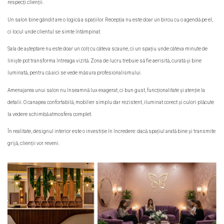
respecți clienții.
Un salon bine gândit are o logică a spațiilor. Recepția nu este doar un birou cu o agendă pe el,
ci locul unde clientul se simte întâmpinat.
Sala de așteptare nu este doar un colț cu câteva scaune, ci un spațiu unde câteva minute de
liniște pot transforma întreaga vizită. Zona de lucru trebuie să fie aerisită, curată și bine
luminată, pentru că aici se vede măsura profesionalismului.
Amenajarea unui salon nu înseamnă lux exagerat, ci bun gust, funcționalitate și atenție la
detalii. O canapea confortabilă, mobilier simplu dar rezistent, iluminat corect și culori plăcute
la vedere schimbă atmosfera complet.
În realitate, designul interior este o investiție în încredere: dacă spațiul arată bine și transmite
grijă, clienții vor reveni.