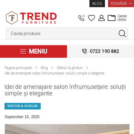
LIMBA
ROMÂNĂ
BLOG
Cerere
oferta
MENIU
0723 190 882
Pagina principală
Blog
Sfaturi & ghiduri
Idei de amenajare salon înfrumusețare: soluții simple și elegante
Idei de amenajare salon înfrumusețare: soluții
simple și elegante
SFATURI & GHIDURI
September 15, 2025