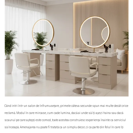
Când intri într-un salon de înfrumusețare, primele câteva secunde spun mai multe decât orice
reclamă. Modul în care miroase, cum cade lumina, dacă ai unde să îți așezi haina sau dacă
scaunul pe care aștepți este comod, toate acestea construiesc experiența înainte ca serviciul
să înceapă. Amenajarea nu poate fi tratată ca un simplu decor, ci ca parte din felul în care îți