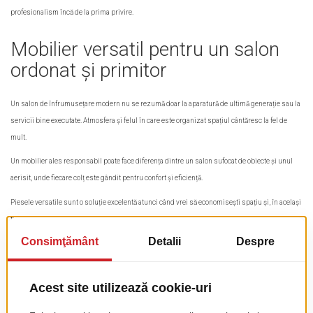
profesionalism încă de la prima privire.
Mobilier versatil pentru un salon
ordonat și primitor
Un salon de înfrumusețare modern nu se rezumă doar la aparatură de ultimă generație sau la
servicii bine executate. Atmosfera și felul în care este organizat spațiul cântăresc la fel de
mult.
Un mobilier ales responsabil poate face diferența dintre un salon sufocat de obiecte și unul
aerisit, unde fiecare colț este gândit pentru confort și eficiență.
Piesele versatile sunt o soluție excelentă atunci când vrei să economisești spațiu și, în același
timp, să creezi un decor plăcut. Un exemplu este taburetul cub, disponibil în oferta Trend
Furniture, care îmbină utilul cu esteticul.
Îl poți folosi ca scaun suplimentar pentru clienți, ca suport atunci când ai nevoie de un mic
spațiu de expunere sau pur și simplu ca element de design care adaugă personalitate. Ușor
de mutat și de integrat, devine o piesă indispensabilă într-un salon unde flexibilitatea
contează.