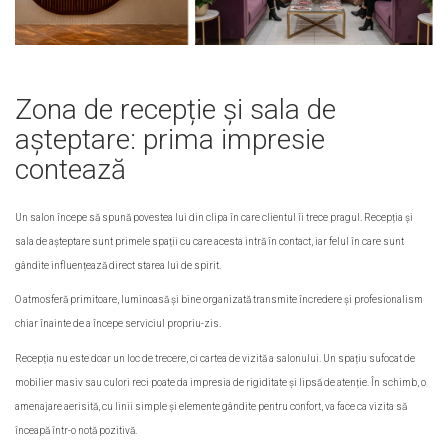
Zona de recepție și sala de
așteptare: prima impresie
contează
Un salon începe să spună povestea lui din clipa în care clientul îi trece pragul. Recepția și
sala de așteptare sunt primele spații cu care acesta intră în contact, iar felul în care sunt
gândite influențează direct starea lui de spirit.
O atmosferă primitoare, luminoasă și bine organizată transmite încredere și profesionalism
chiar înainte de a începe serviciul propriu-zis.
Recepția nu este doar un loc de trecere, ci cartea de vizită a salonului. Un spațiu sufocat de
mobilier masiv sau culori reci poate da impresia de rigiditate și lipsă de atenție. În schimb, o
amenajare aerisită, cu linii simple și elemente gândite pentru confort, va face ca vizita să
înceapă într-o notă pozitivă.