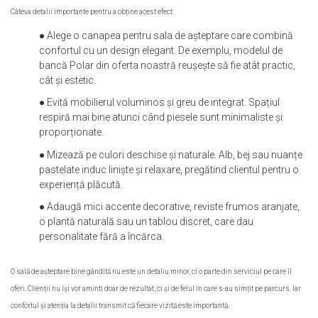
Câteva detalii importante pentru a obține acest efect:
● Alege o canapea pentru sala de așteptare care combină
confortul cu un design elegant. De exemplu, modelul de
bancă Polar din oferta noastră reușește să fie atât practic,
cât și estetic.
● Evită mobilierul voluminos și greu de integrat. Spațiul
respiră mai bine atunci când piesele sunt minimaliste și
proporționate.
● Mizează pe culori deschise și naturale. Alb, bej sau nuanțe
pastelate induc liniște și relaxare, pregătind clientul pentru o
experiență plăcută.
● Adaugă mici accente decorative, reviste frumos aranjate,
o plantă naturală sau un tablou discret, care dau
personalitate fără a încărca.
O sală de așteptare bine gândită nu este un detaliu minor, ci o parte din serviciul pe care îl
oferi. Clienții nu își vor aminti doar de rezultat, ci și de felul în care s-au simțit pe parcurs. Iar
confortul și atenția la detalii transmit că fiecare vizită este importantă.