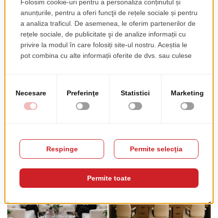
Câteva sfaturi practice atunci când alegi mobilierul:
● Investește în piese multifuncționale, care îți oferă mai
multe întrebuințări.
● Pune accent pe rezistență și durabilitate, pentru că
mobilierul dintr-un salon este folosit zilnic și intens.
● Caută echilibrul între partea practică și cea estetică.
Frumusețea unui spațiu nu trebuie să fie în detrimentul
funcționalității.
Un mobilier gândit inteligent nu doar că face spațiul mai ordonat, dar transmite și clienților
senzația de profesionalism și grijă pentru detalii.