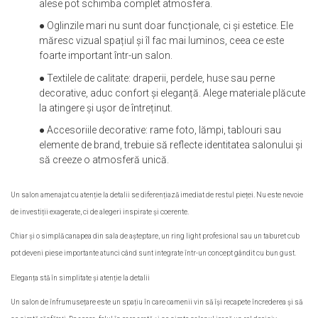
alese pot schimba complet atmosfera.
● Oglinzile mari nu sunt doar funcționale, ci și estetice. Ele
măresc vizual spațiul și îl fac mai luminos, ceea ce este
foarte important într-un salon.
● Textilele de calitate: draperii, perdele, huse sau perne
decorative, aduc confort și eleganță. Alege materiale plăcute
la atingere și ușor de întreținut.
● Accesoriile decorative: rame foto, lămpi, tablouri sau
elemente de brand, trebuie să reflecte identitatea salonului și
să creeze o atmosferă unică.
Un salon amenajat cu atenție la detalii se diferențiază imediat de restul pieței. Nu este nevoie
de investiții exagerate, ci de alegeri inspirate și coerente.
Chiar și o simplă canapea din sala de așteptare, un ring light profesional sau un taburet cub
pot deveni piese importante atunci când sunt integrate într-un concept gândit cu bun gust.
Eleganța stă în simplitate și atenție la detalii
Un salon de înfrumusețare este un spațiu în care oamenii vin să își recapete încrederea și să