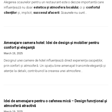
Alegerea scaunelor pentru un restaurant este o decizie importantă care
influențează nu doar
estetica și atmosfera localului
, ci și
confortul
clienților
și, implicit,
succesul afacerii
.
Scaunele nu sunt...
Amenajare camera hotel: Idei de design și mobilier pentru
confort și eleganță
March 19, 2025
Designul unei camere de hotel influențează direct experiența oaspeților,
prin confort și atmosferă. Un spațiu bine amenajat transmite eleganță și
atenție la detalii, contribuind la crearea unei atmosfere...
Idei de amenajare pentru o cafenea mică – Design funcțional și
atmosferă atractivă
March 19, 2025