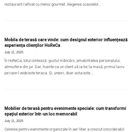
restaurant rafinat cu meniu gourmet. Alegerea scaunelor...
Mobila de terasă care vinde: cum designul exterior influențează
experiența clienților HoReCa
July 11, 2025
În HoReCa, totul contează: gustul mâncării, amabilitatea personalului,
atmosfera din jur. Dar, înainte ca un client să ia loc la masă, primul lucru
pe care-l vede este terasa. Și, uneori, doar asta este...
Mobilier de terasă pentru evenimente speciale: cum transformi
spațiul exterior într-un loc memorabil
July 11, 2025
Cererea pentru evenimente organizate în aer liber a crescut considerabil