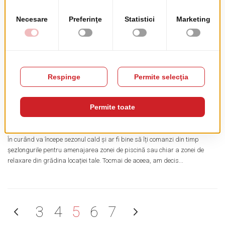
February 26, 2025
Industria HoReCa este un domeniu competitiv, unde experiența oferită
clientului joacă un rol esențial. Unul dintre elementele care contribuie la
prima impresie și la confortul general al unei locații este...
Aspecte de care să ții cont atunci când alegi șezlongurile
pentru locația ta
February 24, 2025
În curând va începe sezonul cald și ar fi bine să îți comanzi din timp
șezlongurile
pentru amenajarea zonei de piscină sau chiar a zonei de
relaxare din grădina locației tale. Tocmai de aceea, am decis...
Pagină
Anterior
Pagină
Pagină
în acest moment citiți p
Pagină
Pagină
Pagină
Urmator
3
4
5
6
7
Pagină