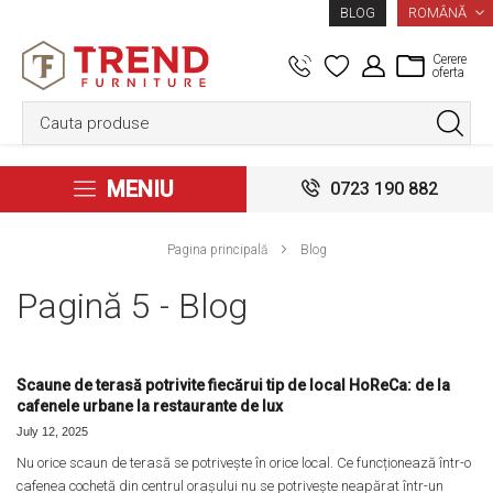
LIMBA
ROMÂNĂ
BLOG
Cerere
oferta
MENIU
0723 190 882
Pagina principală
Blog
Pagină 5 - Blog
Scaune de terasă potrivite fiecărui tip de local HoReCa: de la
cafenele urbane la restaurante de lux
July 12, 2025
Nu orice scaun de terasă se potrivește în orice local. Ce funcționează într-o
cafenea cochetă din centrul orașului nu se potrivește neapărat într-un