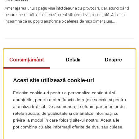
Amenajarea unui spațiu vine întotdeauna cu provocări, dar atunci când
fiecare metru pătrat contează, creativitatea devine esențială. Asta nu
înseamnă că nu poți transforma o cafenea de mici dimensiuni...
Amenajare bar cafenea: Idei creative pentru un design atractiv
și funcțional
March 19, 2025
Se spune că barul este inima unei cafenele – locul unde se creează prima
impresie și unde atmosfera prinde viață. Aici, clienții își comandă băutura
preferată, interacționează cu barista și urmăresc procesul...
Recepții și baruri în industria HoReCa. Importanța designului și
a producției mobilierului