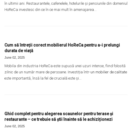
în ultimii ani. Restaurantele, cafenelele, hotelurile și pensiunile din domeniul
HoReCa investesc din ce în ce mai mult în amenajarea...
Cum să întreții corect mobilierul HoReCa pentru a-i prelungi
durata de viață
June 02, 2025
Mobila din industria HoReCa este supusă unei uzuri intense, fiind folosită
zilnic de un număr mare de persoane. Investiția într-
un mobilier de calitate
este importantă, însă la fel de crucială este și...
Ghid complet pentru alegerea scaunelor pentru terase și
restaurante – ce trebuie să știi înainte să le achiziționezi
June 02, 2025