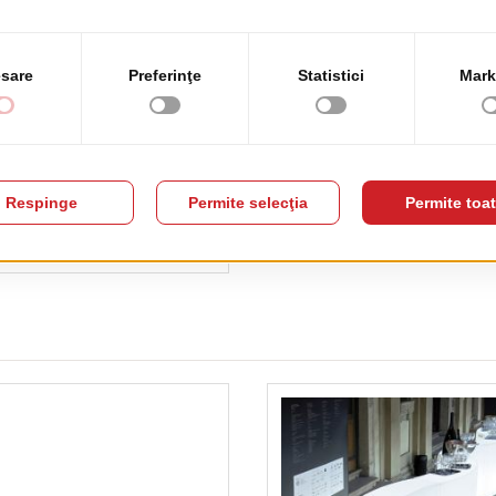
port Mon Amour
pret de lista
60.00 EUR
+ TVA