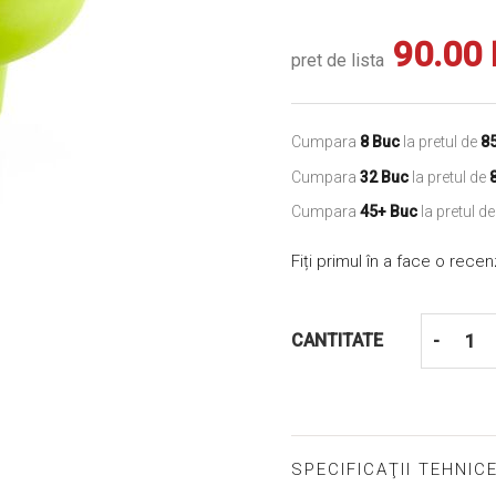
90.00
pret de lista
Cumpara
8 Buc
la pretul de
8
Cumpara
32 Buc
la pretul de
Cumpara
45+ Buc
la pretul d
Fiți primul în a face o rece
CANTITATE
-
SPECIFICAŢII TEHNIC