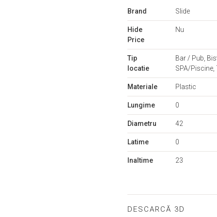
Mai
Brand
Slide
multe
informații
Hide
Nu
Price
Tip
Bar / Pub, Bis
locatie
SPA/Piscine,
Materiale
Plastic
Lungime
0
Diametru
42
Latime
0
Inaltime
23
DESCARCĂ 3D