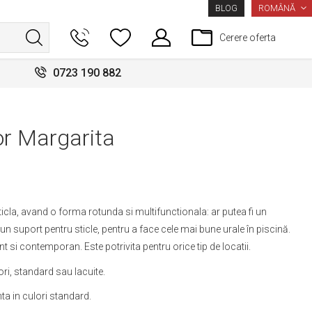
LIMBA
ROMÂNĂ
BLOG
Cerere oferta
0723 190 882
or Margarita
icla, avand o forma rotunda si multifunctionala: ar putea fi un
u un suport pentru sticle, pentru a face cele mai bune urale în piscină.
t si contemporan. Este potrivita pentru orice tip de locatii.
ri, standard sau lacuite.
nta in culori standard.