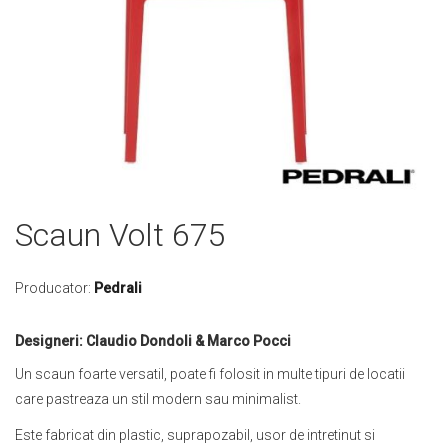
Skip
Scaun Volt 675
to
the
beginning
Producator:
Pedrali
of
the
Designeri: Claudio Dondoli & Marco Pocci
images
gallery
Un scaun foarte versatil, poate fi folosit in multe tipuri de locatii
care pastreaza un stil modern sau minimalist.
Este fabricat din plastic, suprapozabil, usor de intretinut si