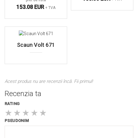
153.08 EUR
+ TVA
Scaun Volt 671
Acest produs nu are recenzii încă. Fii primul!
Recenzia ta
RATING
★
★
★
★
★
PSEUDONIM