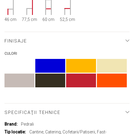
46 cm
77,5 cm
60 cm
52,5 cm
FINISAJE
CULORI
SPECIFICAŢII TEHNICE
Mai
Pedrali
multe
Cantine, Catering, Cofetarii/Patiserii, Fast-