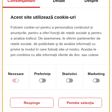
Scaun Plus 630
Fotoliu Terasa
Coccolona
pret de lista
85.00 EUR
+ TVA
PRODUSE COMPLEMENTARE