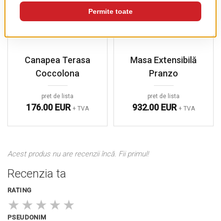
Canapea Terasa
Masa Extensibilă
Coccolona
Pranzo
pret de lista
pret de lista
176.00 EUR
932.00 EUR
+ TVA
+ TVA
Acest produs nu are recenzii încă. Fii primul!
Recenzia ta
RATING
★
★
★
★
★
PSEUDONIM