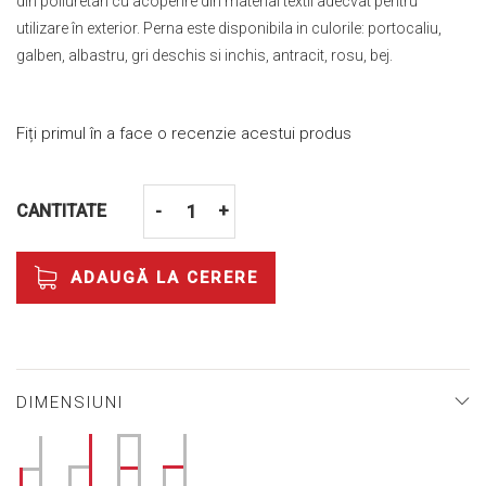
din poliuretan cu acoperire din material textil adecvat pentru
utilizare în exterior. Perna este disponibila in culorile: portocaliu,
galben, albastru, gri deschis si inchis, antracit, rosu, bej.
Fiți primul în a face o recenzie acestui produs
CANTITATE
-
+
ADAUGĂ LA CERERE
DIMENSIUNI