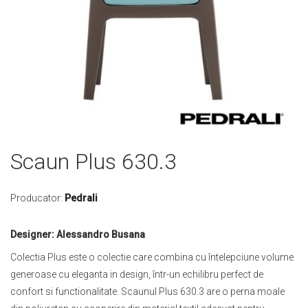
Skip
Scaun Plus 630.3
to
the
beginning
Producator:
Pedrali
of
the
Designer: Alessandro Busana
images
gallery
Colectia Plus este o colectie care combina cu întelepciune volume
generoase cu eleganta in design, într-un echilibru perfect de
confort si functionalitate. Scaunul Plus 630.3 are o perna moale