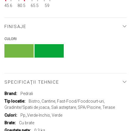
45.6
80.5
65.5
59
FINISAJE
CULORI
SPECIFICAŢII TEHNICE
Mai
Pedrali
multe
Bistro, Cantine, Fast-Food/Foodcourt-uri,
informații
Gradinite/Spatii de joaca, Sali asteptare, SPA/Piscine, Terase
Pp_Verde-Inchis, Verde
Cu brate
0,3 kg