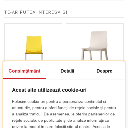
TE-AR PUTEA INTERESA SI
Scaun Kuadra 1271
Scaun Smilla
pret de lista
255.00 EUR
+ TVA