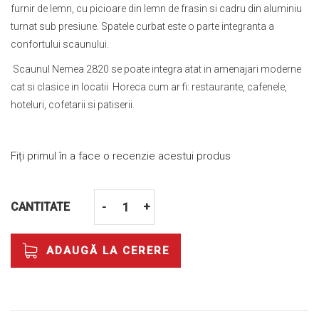
furnir de lemn, cu picioare din lemn de frasin si cadru din aluminiu
turnat sub presiune. Spatele curbat este o parte integranta a
confortului scaunului.
Scaunul Nemea 2820 se poate integra atat in amenajari moderne
cat si clasice in locatii Horeca cum ar fi: restaurante, cafenele,
hoteluri, cofetarii si patiserii.
Fiți primul în a face o recenzie acestui produs
CANTITATE
-
+
ADAUGĂ LA CERERE