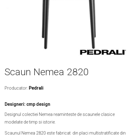
Skip
Scaun Nemea 2820
to
the
beginning
Producator:
Pedrali
of
the
Designeri: cmp design
images
gallery
Designul colectiei Nemea reaminteste de scaunele clasice
modelate de timp si istorie.
Scaunul Nemea 2820 este fabricat din placi multistratificate din