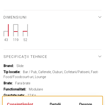
DIMENSIUNI
43
119
52
SPECIFICAŢII TEHNICE
Mai
Slide
multe
Bar / Pub, Cafenele, Cluburi, Cofetarii/Patiserii, Fast-
informații
Food/Foodcourt-uri, Lounge
Fara brate
Modulare
12 Kg
119