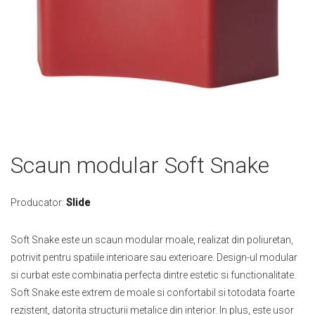
Skip
Scaun modular Soft Snake
to
the
beginning
Producator:
Slide
of
the
Soft Snake este un scaun modular moale, realizat din poliuretan,
images
potrivit pentru spatiile interioare sau exterioare. Design-ul modular
gallery
si curbat este combinatia perfecta dintre estetic si functionalitate.
Soft Snake este extrem de moale si confortabil si totodata foarte
rezistent, datorita structurii metalice din interior. In plus, este usor