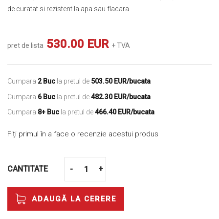
de curatat si rezistent la apa sau flacara.
530.00 EUR
pret de lista
+ TVA
Cumpara
2 Buc
la pretul de
503.50 EUR/bucata
Cumpara
6 Buc
la pretul de
482.30 EUR/bucata
Cumpara
8+ Buc
la pretul de
466.40 EUR/bucata
Fiți primul în a face o recenzie acestui produs
CANTITATE
-
+
ADAUGĂ LA CERERE