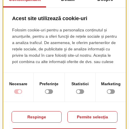
52
Metal
DESCARCĂ 3D
Aceasta sectiune este dedicata arhitectilor si designerilor.
Contactati-ne
pentru mai multe detalii.
Acest produs nu are recenzii încă. Fii primul!
Recenzia ta
RATING
★
★
★
★
★
PSEUDONIM