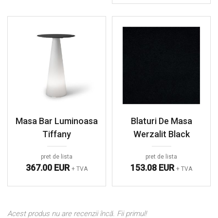
Masa Bar Luminoasa
Blaturi De Masa
Tiffany
Werzalit Black
pret de lista
pret de lista
367.00 EUR
153.08 EUR
+ TVA
+ TVA
Acest produs nu are recenzii încă. Fii primul!