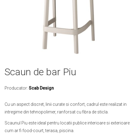
Skip
Scaun de bar Piu
to
the
beginning
Producator:
Scab Design
of
the
Cu un aspect discret, linii curate si confort, cadrul este realizat in
images
intregime din tehnopolimer, ranforsat cu fibra de sticla.
gallery
Scaunul Piu este ideal pentru locatii publice interioare si exterioare
cum ar fi food-court, terasa, piscina.