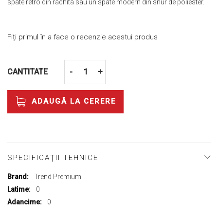
spate retro din rachita sau un spate modern din snur de poliester.
Fiți primul în a face o recenzie acestui produs
CANTITATE
-
+
ADAUGĂ LA CERERE
SPECIFICAŢII TEHNICE
Mai
Trend Premium
multe
0
informații
0