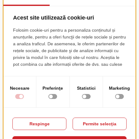
Masa Dublin
Masa Liberty
pret de lista
163.00 EUR
+ TVA