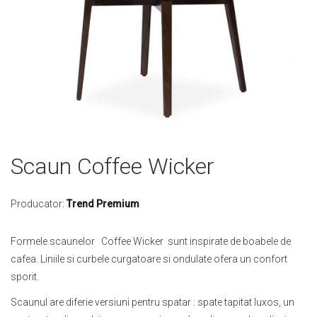
Skip
Scaun Coffee Wicker
to
the
beginning
Producator:
Trend Premium
of
the
Formele scaunelor Coffee Wicker sunt inspirate de boabele de
images
cafea. Liniile si curbele curgatoare si ondulate ofera un confort
gallery
sporit.
Scaunul are diferie versiuni pentru spatar : spate tapitat luxos, un