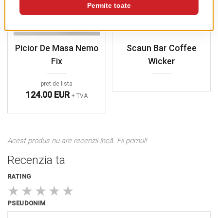
Picior De Masa Nemo
Scaun Bar Coffee
Fix
Wicker
pret de lista
124.00 EUR
+ TVA
Acest produs nu are recenzii încă. Fii primul!
Recenzia ta
RATING
★
★
★
★
★
PSEUDONIM