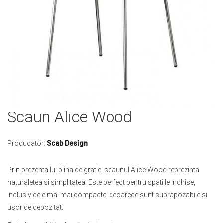
Skip
Scaun Alice Wood
to
the
beginning
Producator:
Scab Design
of
the
Prin prezenta lui plina de gratie, scaunul Alice Wood reprezinta
images
naturaletea si simplitatea. Este perfect pentru spatiile inchise,
gallery
inclusiv cele mai mai compacte, deoarece sunt suprapozabile si
usor de depozitat.