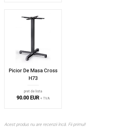
Picior De Masa Cross
H73
pret de lista
90.00 EUR
+ TVA
Acest produs nu are recenzii încă. Fii primul!