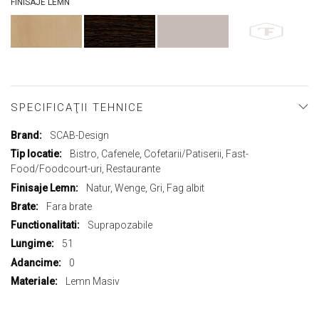
FINISAJE LEMN
SPECIFICAŢII TEHNICE
Mai
SCAB-Design
multe
Bistro, Cafenele, Cofetarii/Patiserii, Fast-
informații
Food/Foodcourt-uri, Restaurante
Natur, Wenge, Gri, Fag albit
Fara brate
Suprapozabile
51
0
Lemn Masiv