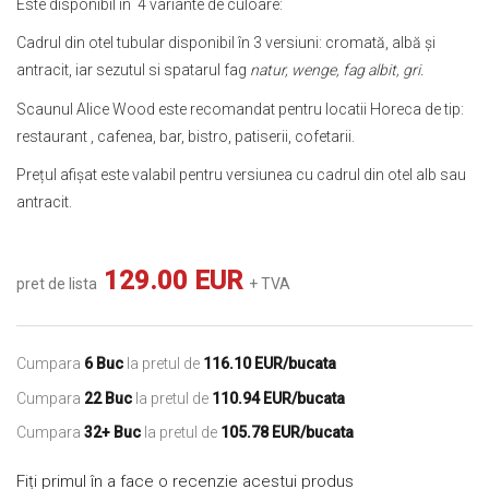
Este disponibil in 4 variante de culoare:
Cadrul din otel tubular disponibil în 3 versiuni: cromată, albă și
antracit, iar sezutul si spatarul fag
natur, wenge, fag albit, gri.
Scaunul Alice Wood este recomandat pentru locatii Horeca de tip:
restaurant , cafenea, bar, bistro, patiserii, cofetarii.
Prețul afișat este valabil pentru versiunea cu cadrul din otel alb sau
antracit.
129.00 EUR
pret de lista
+ TVA
Cumpara
6 Buc
la pretul de
116.10 EUR/bucata
Cumpara
22 Buc
la pretul de
110.94 EUR/bucata
Cumpara
32+ Buc
la pretul de
105.78 EUR/bucata
Fiți primul în a face o recenzie acestui produs