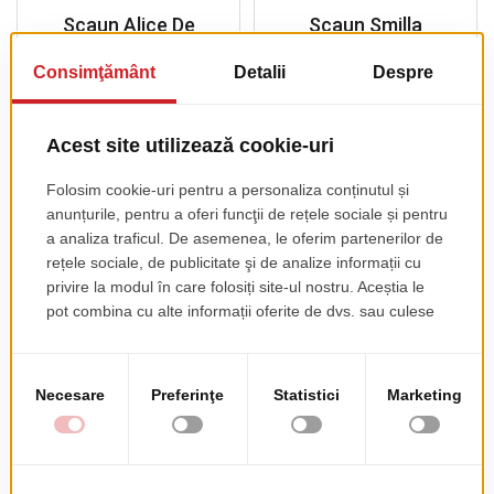
Scaun Alice De
Scaun Smilla
Interior
pret de lista
255.00 EUR
+ TVA
pret de lista
70.00 EUR
+ TVA
Scaun Babila 2720/A
Scaun Kuadra 1271