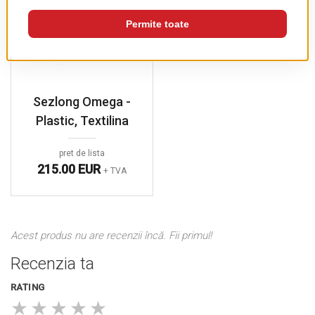
Sezlong Omega -
Plastic, Textilina
pret de lista
215.00 EUR
+ TVA
Acest produs nu are recenzii încă. Fii primul!
Recenzia ta
RATING
★
★
★
★
★