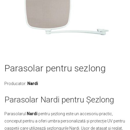
Skip
Parasolar pentru sezlong
to
the
beginning
Producator:
Nardi
of
the
Parasolar Nardi pentru Șezlong
images
gallery
Parasolarul
Nardi
pentru șezlong este un accesoriu practic,
conceput pentru a oferi umbra personalizată și protecție UV pentru
oaspeții care utilizează șezlongurile Nardi. Ușor de atașat și reglat,