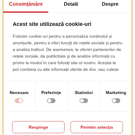
Sezlong Tropico -
Sezlong Alfa - Plastic,
Plastic
Texitilina
pret de lista
pret de lista
159.00 EUR
215.00 EUR
+ TVA
+ TVA