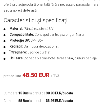
oferă protecție solară orientată fără a necesita o parasola mare
sau umbrelă de terasă.
Caracteristici și specificații
Material:
Pânză rezistentă UV
Compatibilitate:
Conceput pentru șezlonguri Nardi
Protecție UV:
UPF 50+
Reglabil:
Da – ușor de poziționat
Întreținere:
Ușor de curățat
Utilizare:
Zone de piscine hotel, terase SPA, cluburi de plajă
48.50 EUR
pret de lista
+ TVA
Cumpara
15 Buc
la pretul de
38.80 EUR/bucata
Cumpara
58 Buc
la pretul de
33.95 EUR/bucata