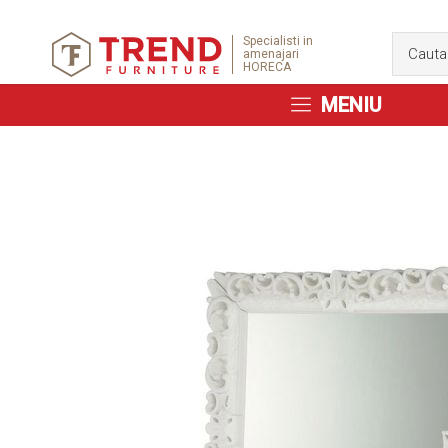
Specialisti in
amenajari
HORECA
MENIU
Skip
to
the
end
of
the
images
gallery