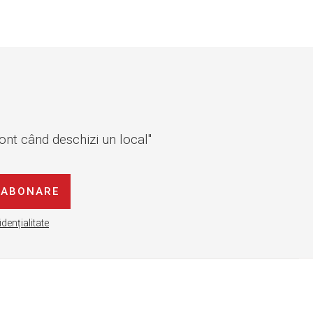
cont când deschizi un local"
ABONARE
idențialitate