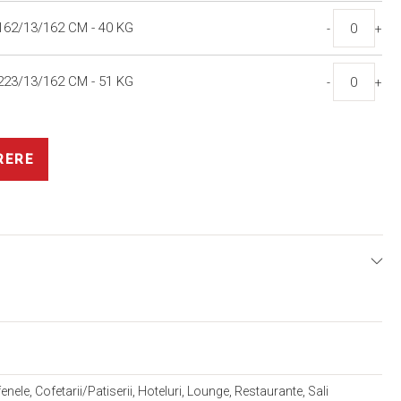
62/13/162 CM - 40 KG
-
+
23/13/162 CM - 51 KG
-
+
RERE
E
enele, Cofetarii/Patiserii, Hoteluri, Lounge, Restaurante, Sali