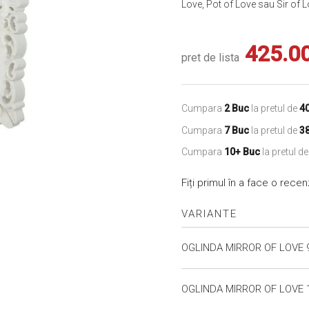
Love, Pot of Love sau Sir of 
425.0
pret de lista
Cumpara
2 Buc
la pretul de
4
Cumpara
7 Buc
la pretul de
3
Cumpara
10+ Buc
la pretul d
Fiți primul în a face o rece
VARIANTE
Produse
OGLINDA MIRROR OF LOVE 9
Grupate
OGLINDA MIRROR OF LOVE 1