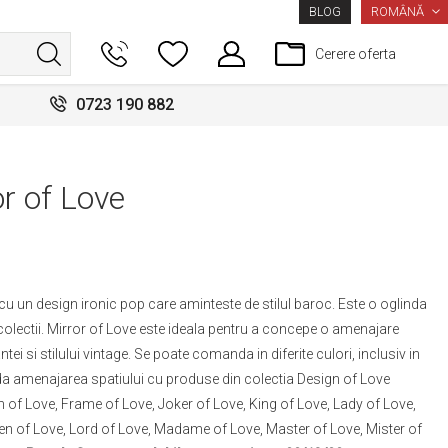
LIMBA
ROMÂNĂ
BLOG
Cerere oferta
0723 190 882
r of Love
cu un design ironic pop care aminteste de stilul baroc. Este o oglinda
i colectii. Mirror of Love este ideala pentru a concepe o amenajare
i si stilului vintage. Se poate comanda in diferite culori, inclusiv in
da amenajarea spatiului cu produse din colectia Design of Love
of Love, Frame of Love, Joker of Love, King of Love, Lady of Love,
Queen of Love, Lord of Love, Madame of Love, Master of Love, Mister of