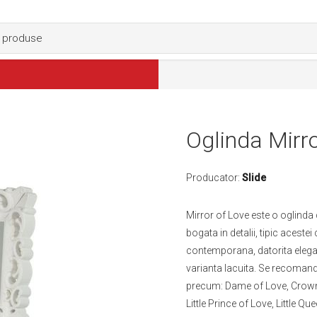
Oglinda Mirro
Producator:
Slide
Mirror of Love este o oglinda 
bogata in detalii, tipic aceste
contemporana, datorita elegante
varianta lacuita. Se recoman
precum: Dame of Love, Crown 
Little Prince of Love, Little 