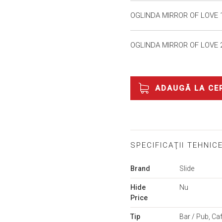
OGLINDA MIRROR OF LOVE 1
OGLINDA MIRROR OF LOVE 2
ADAUGĂ LA CE
SPECIFICAŢII TEHNIC
Mai
Brand
Slide
multe
informații
Hide
Nu
Price
Tip
Bar / Pub, Caf