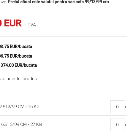
Love.
Pretul afisat este valabil pentru varianta 99/13/99 cm
0 EUR
+ TVA
03.75 EUR/bucata
86.75 EUR/bucata
e
374.00 EUR/bucata
nzie acestui produs
9/13/99 CM - 16 KG
-
+
62/13/99 CM - 27 KG
-
+