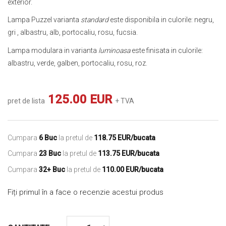
exterior.
Lampa Puzzel varianta
standard
este disponibila in culorile: negru,
gri , albastru, alb, portocaliu, rosu, fucsia.
Lampa modulara in varianta
luminoasa
este finisata in culorile:
albastru, verde, galben, portocaliu, rosu, roz.
125.00 EUR
pret de lista
+ TVA
Cumpara
6 Buc
la pretul de
118.75 EUR/bucata
Cumpara
23 Buc
la pretul de
113.75 EUR/bucata
Cumpara
32+ Buc
la pretul de
110.00 EUR/bucata
Fiți primul în a face o recenzie acestui produs