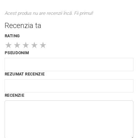
Acest produs nu are recenzii încă. Fii primul!
Recenzia ta
RATING
★
★
★
★
★
PSEUDONIM
REZUMAT RECENZIE
RECENZIE