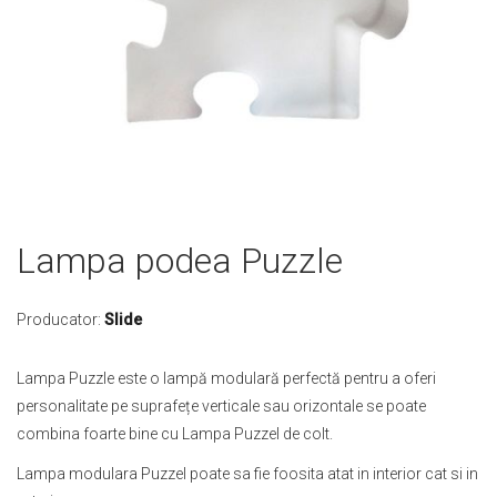
Skip
Lampa podea Puzzle
to
the
beginning
Producator:
Slide
of
the
Lampa Puzzle este o lampă modulară perfectă pentru a oferi
images
personalitate pe suprafețe verticale sau orizontale se poate
gallery
combina foarte bine cu Lampa Puzzel de colt.
Lampa modulara Puzzel poate sa fie foosita atat in interior cat si in