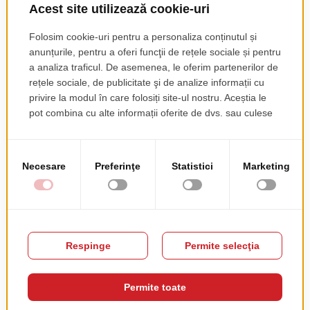
Scaun Air XL
Blat Compact Neo,
Decor Grey
pret de lista
56.50 EUR
pret de lista
+ TVA
79.85 EUR
+ TVA