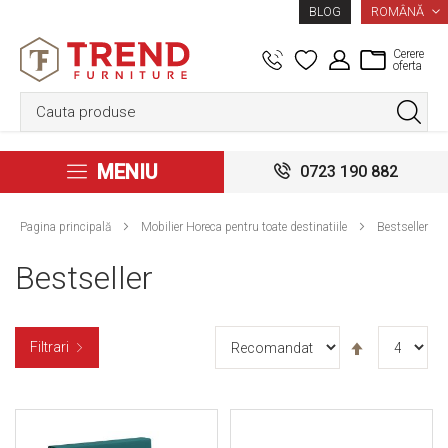
LIMBA
ROMÂNĂ
BLOG
Cerere
oferta
MENIU
0723 190 882
Pagina principală
Mobilier Horeca pentru toate destinatiile
Bestseller
Bestseller
Setați
Filtrari
descendent