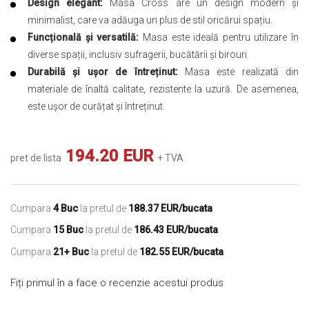
Design elegant:
Masa Cross are un design modern și
minimalist, care va adăuga un plus de stil oricărui spațiu.
Funcțională și versatilă:
Masa este ideală pentru utilizare în
diverse spații, inclusiv sufragerii, bucătării și birouri.
Durabilă și ușor de întreținut:
Masa este realizată din
materiale de înaltă calitate, rezistente la uzură. De asemenea,
este ușor de curățat și întreținut.
194.20 EUR
pret de lista
+ TVA
Cumpara
4 Buc
la pretul de
188.37 EUR/bucata
Cumpara
15 Buc
la pretul de
186.43 EUR/bucata
Cumpara
21+ Buc
la pretul de
182.55 EUR/bucata
Fiți primul în a face o recenzie acestui produs