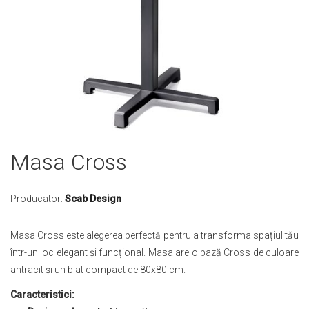
Skip
Masa Cross
to
the
beginning
Producator:
Scab Design
of
the
Masa Cross este alegerea perfectă pentru a transforma spațiul tău
images
într-un loc elegant și funcțional. Masa are o bază Cross de culoare
gallery
antracit și un blat compact de 80x80 cm.
Caracteristici: