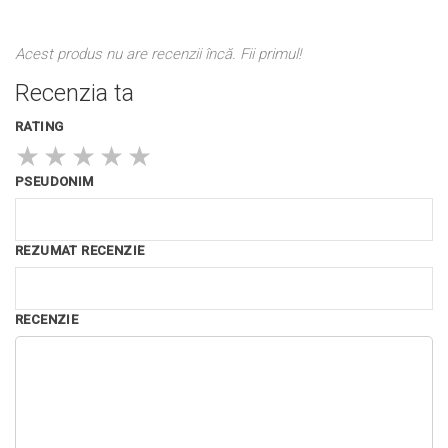
Acest produs nu are recenzii încă. Fii primul!
Recenzia ta
RATING
★
★
★
★
★
PSEUDONIM
REZUMAT RECENZIE
RECENZIE