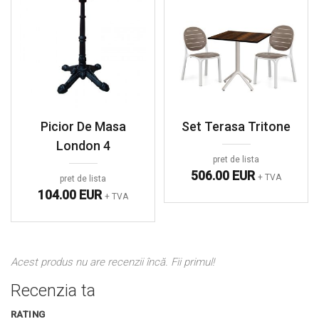
Picior De Masa
Set Terasa Tritone
London 4
pret de lista
506.00 EUR
+ TVA
pret de lista
104.00 EUR
+ TVA
Acest produs nu are recenzii încă. Fii primul!
Recenzia ta
RATING