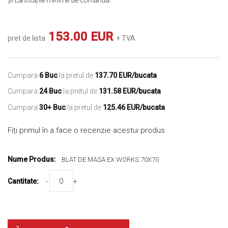
153.00 EUR
pret de lista
+ TVA
Cumpara
6 Buc
la pretul de
137.70 EUR/bucata
Cumpara
24 Buc
la pretul de
131.58 EUR/bucata
Cumpara
30+ Buc
la pretul de
125.46 EUR/bucata
Fiți primul în a face o recenzie acestui produs
Produse
Grupate
BLAT DE MASA EX WORKS 70X70
-
+