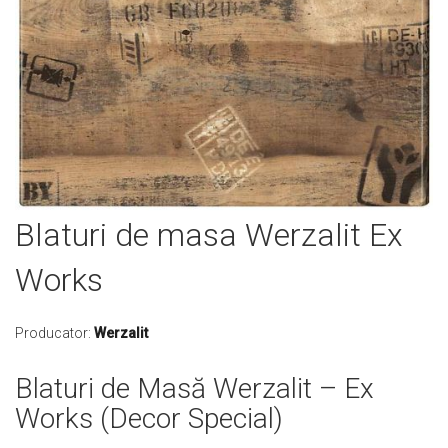
Skip
Blaturi de masa Werzalit Ex
to
the
Works
beginning
of
the
Producator:
Werzalit
images
gallery
Blaturi de Masă Werzalit – Ex
Works (Decor Special)