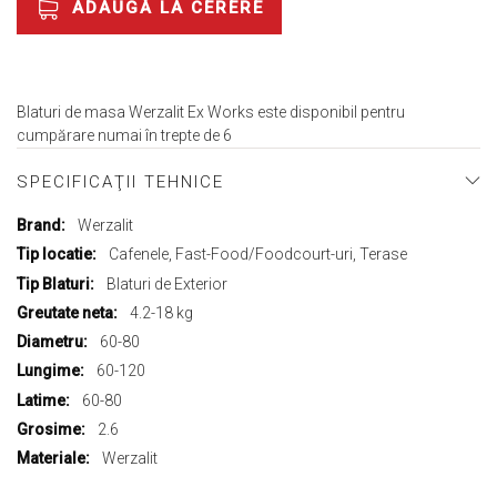
ADAUGĂ LA CERERE
Blaturi de masa Werzalit Ex Works este disponibil pentru
cumpărare numai în trepte de 6
SPECIFICAŢII TEHNICE
Mai
Werzalit
multe
Cafenele, Fast-Food/Foodcourt-uri, Terase
informații
Blaturi de Exterior
4.2-18 kg
60-80
60-120
60-80
2.6
Werzalit