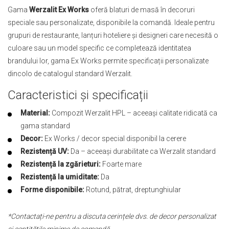
Gama
Werzalit Ex Works
oferă blaturi de masă în decoruri
speciale sau personalizate, disponibile la comandă. Ideale pentru
grupuri de restaurante, lanțuri hoteliere și designeri care necesită o
culoare sau un model specific ce completează identitatea
brandului lor, gama Ex Works permite specificații personalizate
dincolo de catalogul standard Werzalit.
Caracteristici și specificații
Material:
Compozit Werzalit HPL – aceeași calitate ridicată ca
gama standard
Decor:
Ex Works / decor special disponibil la cerere
Rezistență UV:
Da – aceeași durabilitate ca Werzalit standard
Rezistență la zgărieturi:
Foarte mare
Rezistență la umiditate:
Da
Forme disponibile:
Rotund, pătrat, dreptunghiular
*Contactați-ne pentru a discuta cerințele dvs. de decor personalizat
și cantitățile minime de comandă.