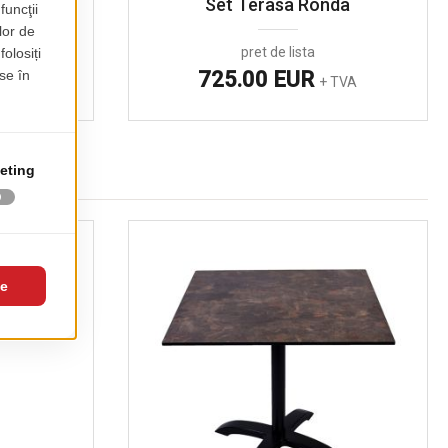
sa
Set Terasa Ronda
pret de lista
725.00 EUR
TVA
+ TVA