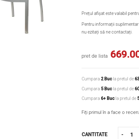
Prețul afișat este valabil pe
Pentru informații suplimentare
nu ezitați să ne contactați.
669.0
pret de lista
Cumpara
2 Buc
la pretul de
6
Cumpara
5 Buc
la pretul de
6
Cumpara
6+ Buc
la pretul de
Fiți primul în a face o rece
CANTITATE
-