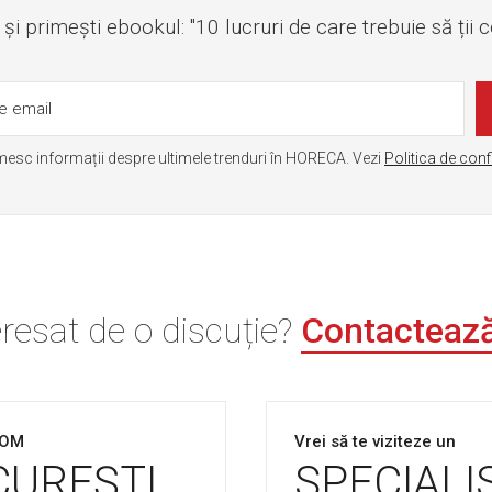
i primești ebookul: "10 lucruri de care trebuie să ții 
mesc informații despre ultimele trenduri în HORECA. Vezi
Politica de conf
eresat de o discuție?
Contacteaz
OM
Vrei să te viziteze un
CUREȘTI
SPECIALI