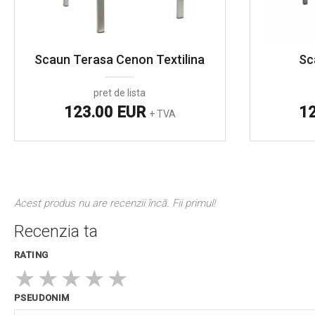
Scaun Terasa Cenon Textilina
Sc
pret de lista
123.00 EUR
1
+ TVA
Acest produs nu are recenzii încă. Fii primul!
Recenzia ta
RATING
★
★
★
★
★
PSEUDONIM