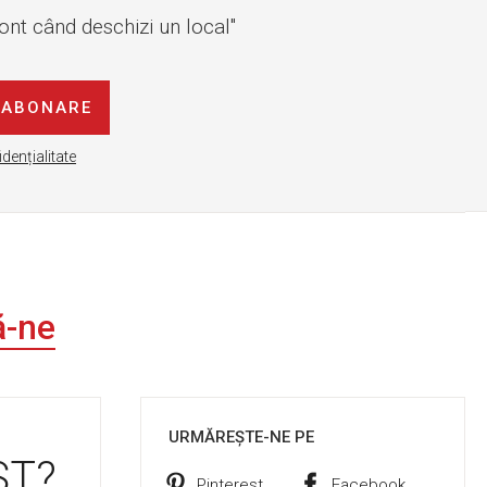
cont când deschizi un local"
ABONARE
idențialitate
ă-ne
URMĂREȘTE-NE PE
ST?
Pinterest
Facebook