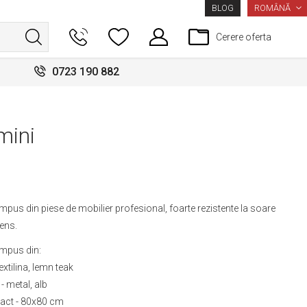
LIMBA
ROMÂNĂ
BLOG
Cerere oferta
0723 190 882
mini
mpus din piese de mobilier profesional, foarte rezistente la soare
tens.
ompus din:
xtilina, lemn teak
 metal, alb
act - 80x80 cm