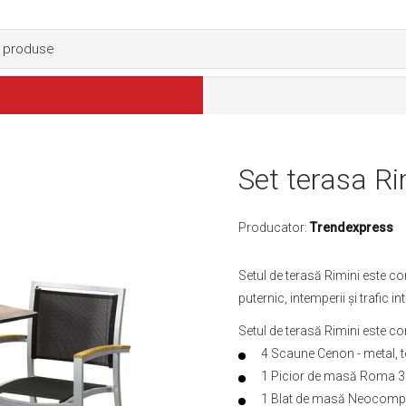
Set terasa Ri
Producator:
Trendexpress
Setul de terasă Rimini este co
puternic, intemperii și trafic in
Setul de terasă Rimini este c
4 Scaune Cenon - metal, te
1 Picior de masă Roma 3 -
1 Blat de masă Neocomp