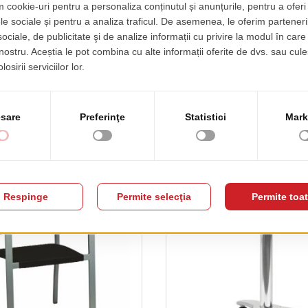
ounge Terasa Cuba 2
Set Terasa Mu
pret de lista
pret de lista
65.00 EUR
637.00 EUR
+ TVA
+ 