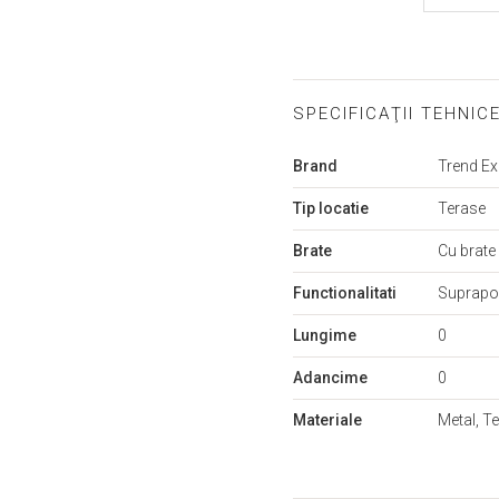
SPECIFICAŢII TEHNIC
Mai
Brand
Trend E
multe
informații
Tip locatie
Terase
Brate
Cu brate
Functionalitati
Suprapo
Lungime
0
Adancime
0
Materiale
Metal, Te