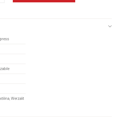
E
xpress
zabile
xtilina, Werzalit