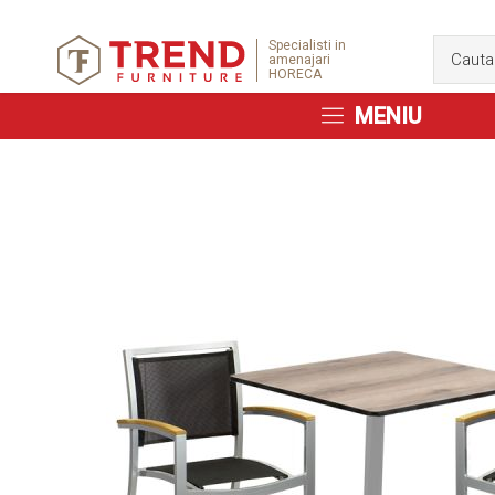
Specialisti in
amenajari
HORECA
MENIU
Skip
to
the
end
of
the
images
gallery