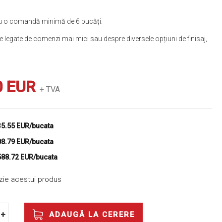
ntru o comandă minimă de 6 bucăți.
 legate de comenzi mai mici sau despre diversele opțiuni de finisaj,
0 EUR
+ TVA
35.55 EUR/bucata
08.79 EUR/bucata
588.72 EUR/bucata
nzie acestui produs
ADAUGĂ LA CERERE
+