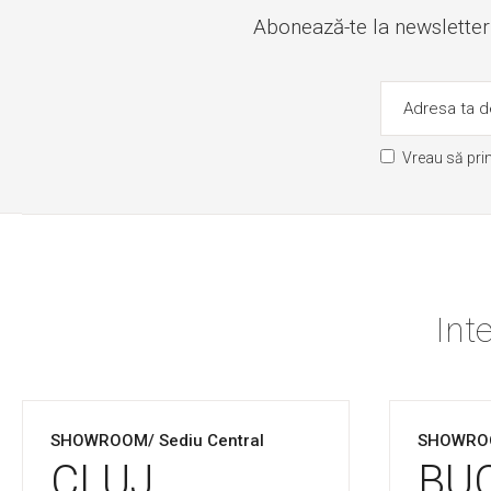
Abonează-te la newsletter ș
Vreau să pri
Int
SHOWROOM/ Sediu Central
SHOWRO
CLUJ
BU