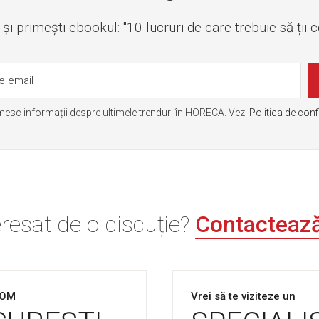
i primești ebookul: "10 lucruri de care trebuie să ții 
mesc informații despre ultimele trenduri în HORECA. Vezi
Politica de conf
eresat de o discuție?
Contacteaz
OM
Vrei să te viziteze un