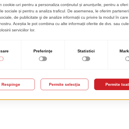
neta
Latime
46
Adancime
46
Materiale
Lemn Masiv, 