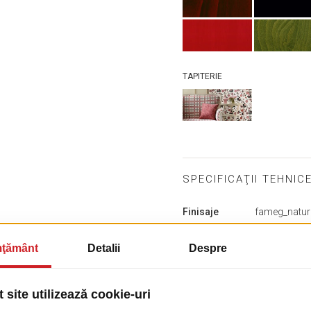
TAPITERIE
SPECIFICAŢII TEHNIC
Mai
Finisaje
fameg_natur
multe
Lemn
fameg_milky
informații
fameg_white
fameg_red_s
Tapiterie
Stofe-Stand
Greutate
4.9