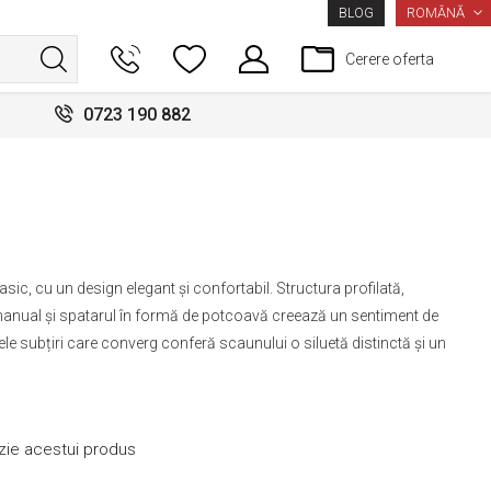
LIMBA
ROMÂNĂ
BLOG
Cerere oferta
0723 190 882
sic, cu un design elegant și confortabil. Structura profilată,
e manual și spatarul în formă de potcoavă creează un sentiment de
ele subțiri care converg conferă scaunului o siluetă distinctă și un
nzie acestui produs