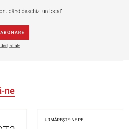
cont când deschizi un local"
ABONARE
idențialitate
ă-ne
URMĂREȘTE-NE PE