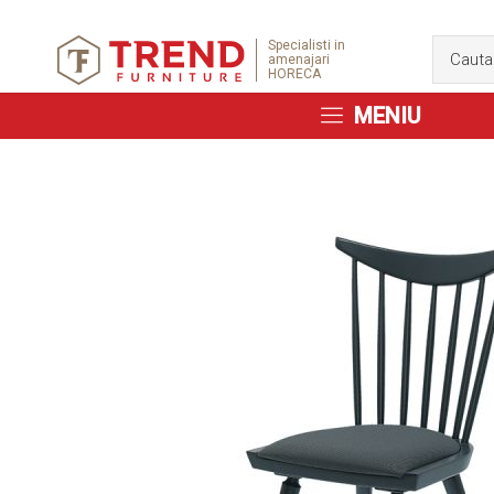
Specialisti in
amenajari
HORECA
MENIU
Skip
to
the
end
of
the
images
gallery