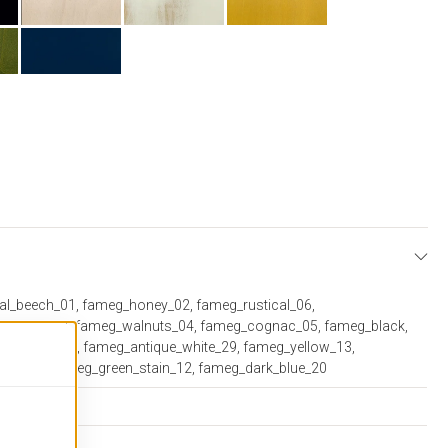
E
al_beech_01, fameg_honey_02, fameg_rustical_06,
_walnut_07, fameg_walnuts_04, fameg_cognac_05, fameg_black,
_washed_03, fameg_antique_white_29, fameg_yellow_13,
tain_14, fameg_green_stain_12, fameg_dark_blue_20
ard