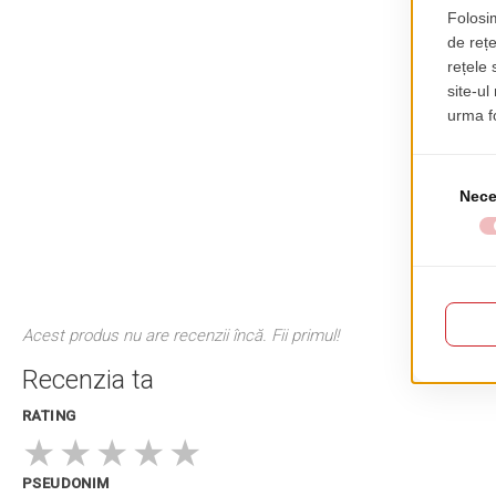
Acest produs nu are recenzii încă. Fii primul!
Recenzia ta
RATING
★
★
★
★
★
PSEUDONIM