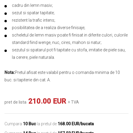
cadru din lemn masiv;
sezut si spatar tapitate;
rezistent la trafic intens;
posibilitatea de a realiza diverse finisaje;
scheletul de lemn masiv poate fi finisat in diferite culori, culorile
standard fiind wenge, nuc, cires, mahon si natur;
sezutul si spatarul pot fi tapitate cu stofa, imitatie de piele sau,
la cerere, piele naturala.
Nota:
Pretul afisat este valabil pentru o comanda minima de 10
buc. si tapiterie din cat. A.
210.00 EUR
pret de lista
+ TVA
Cumpara
10 Buc
la pretul de
168.00 EUR/bucata