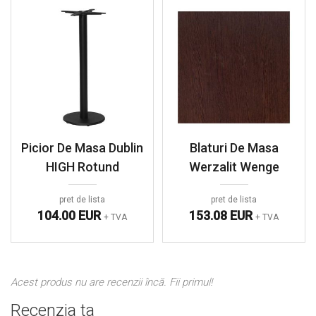
Picior De Masa Dublin
Blaturi De Masa
HIGH Rotund
Werzalit Wenge
pret de lista
pret de lista
104.00 EUR
153.08 EUR
+ TVA
+ TVA
Acest produs nu are recenzii încă. Fii primul!
Recenzia ta