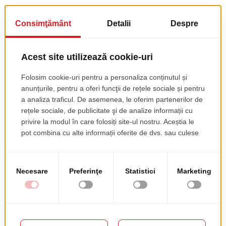
TE-AR PUTEA INTERESA SI
Scaun Bar America
491 A
pret de lista
230.00 EUR
+ TVA