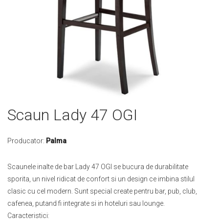
Skip
Scaun Lady 47 OGI
to
the
beginning
Producator:
Palma
of
the
Scaunele inalte de bar Lady 47 OGI se bucura de durabilitate
images
sporita, un nivel ridicat de confort si un design ce imbina stilul
gallery
clasic cu cel modern. Sunt special create pentru bar, pub, club,
cafenea, putand fi integrate si in hoteluri sau lounge.
Caracteristici: