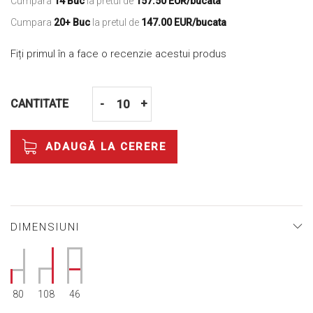
Cumpara
14 Buc
la pretul de
157.50 EUR/bucata
Cumpara
20+ Buc
la pretul de
147.00 EUR/bucata
Fiți primul în a face o recenzie acestui produs
CANTITATE
-
+
ADAUGĂ LA CERERE
DIMENSIUNI
80
108
46